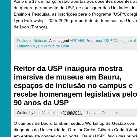
Até o dia 17 de março, estão abertas aos docentes docentes at
do quadro permanente da USP, de quaisquer das Unidades de
Ensino e Pesquisa, as inscrições para o Programa “USP/Colleg
Lyon Fellowship” 2025-2026, por período de 5 meses, na Unive
de Lyon (França).
Posted in
Notícias
|
Also tagged
AUCANI
,
Programa “USP / Collegium of
Fellowship”
,
Université de Lyon
Reitor da USP inaugura mostra
imersiva de museus em Bauru,
espaços de inclusão no campus e
recebe homenagem legislativa pel
90 anos da USP
Written by
Luís Victorelli
on
21/06/2024
—
Leave a Comment
O campus de Bauru também sediou Workshop de Gestão com
dirigentes da Universidade. O reitor Carlos Gilberto Carlotti Juni
em entrevista concedida ao portal “Bauru.USP”, falou das princ