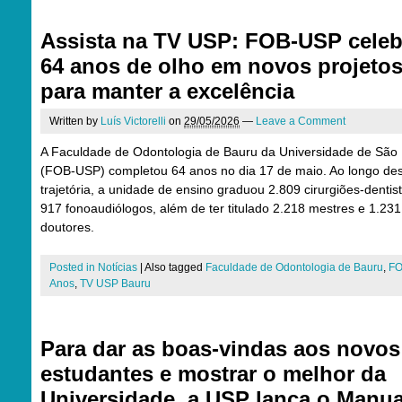
Assista na TV USP: FOB-USP celeb
64 anos de olho em novos projeto
para manter a excelência
Written by
Luís Victorelli
on
29/05/2026
—
Leave a Comment
A Faculdade de Odontologia de Bauru da Universidade de São
(FOB-USP) completou 64 anos no dia 17 de maio. Ao longo de
trajetória, a unidade de ensino graduou 2.809 cirurgiões-dentis
917 fonoaudiólogos, além de ter titulado 2.218 mestres e 1.231
doutores.
Posted in
Notícias
|
Also tagged
Faculdade de Odontologia de Bauru
,
FO
Anos
,
TV USP Bauru
Para dar as boas-vindas aos novos
estudantes e mostrar o melhor da
Universidade, a USP lança o Manua