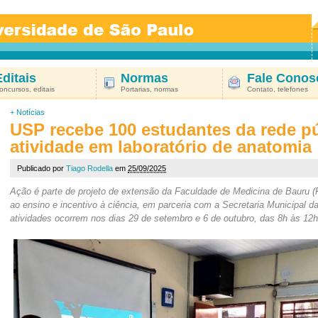
Editais
Normas
Fale Conos
oncursos, editais
Portarias, normas
Contato, telefones
+
Notícias
USP recebe 100 estudantes da rede pú
atividade em laboratório de anatomia
Publicado por
Tiago Rodella
em
25/09/2025
Ação é parte de projeto de extensão da Faculdade de Medicina de Bauru
ao ensino e incentivo à ciência, em parceria com a Secretaria Municipal 
atividades ocorrem nos dias 29 de setembro e 6 de outubro, das 8h às 12h