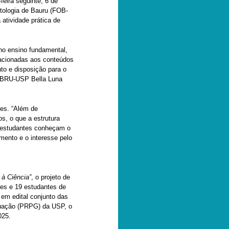
feira seguinte, 6 de
tologia de Bauru (FOB-
atividade prática de
 no ensino fundamental,
elacionadas aos conteúdos
to e disposição para o
FMBRU-USP Bella Luna
des. “Além de
s, o que a estrutura
s estudantes conheçam o
imento e o interesse pelo
à Ciência”
, o projeto de
es e 19 estudantes de
m edital conjunto das
duação (PRPG) da USP, o
025.