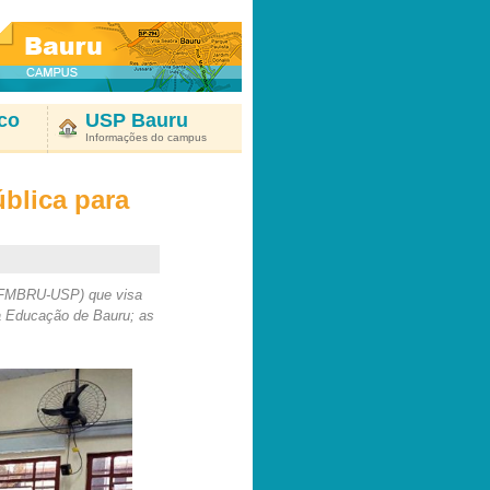
co
USP Bauru
Informações do campus
blica para
 (FMBRU-USP) que visa
da Educação de Bauru; as