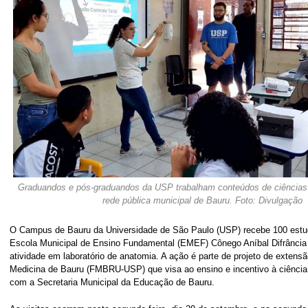
Graduandos e pós-graduandos da USP trabalham conteúdos de ciências
rede pública municipal de Bauru. Foto: Divulgação
O Campus de Bauru da Universidade de São Paulo (USP) recebe 100 estud
Escola Municipal de Ensino Fundamental (EMEF) Cônego Aníbal Difrância 
atividade em laboratório de anatomia. A ação é parte de projeto de extens
Medicina de Bauru (FMBRU-USP) que visa ao ensino e incentivo à ciência,
com a Secretaria Municipal da Educação de Bauru.