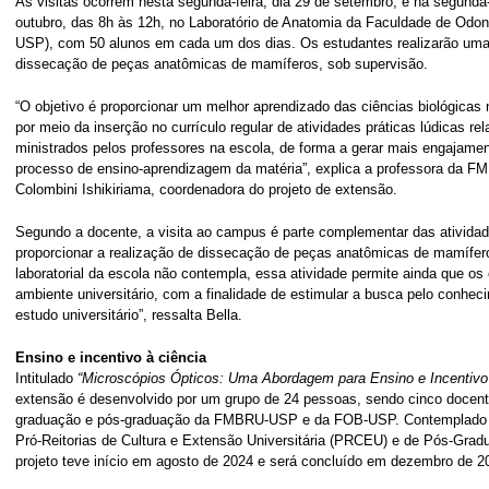
As visitas ocorrem nesta segunda-feira, dia 29 de setembro, e na segunda-
outubro, das 8h às 12h, no Laboratório de Anatomia da Faculdade de Odon
USP), com 50 alunos em cada um dos dias. Os estudantes realizarão uma 
dissecação de peças anatômicas de mamíferos, sob supervisão.
“O objetivo é proporcionar um melhor aprendizado das ciências biológicas
por meio da inserção no currículo regular de atividades práticas lúdicas r
ministrados pelos professores na escola, de forma a gerar mais engajamen
processo de ensino-aprendizagem da matéria”, explica a professora da 
Colombini Ishikiriama, coordenadora do projeto de extensão.
Segundo a docente, a visita ao campus é parte complementar das ativida
proporcionar a realização de dissecação de peças anatômicas de mamífero
laboratorial da escola não contempla, essa atividade permite ainda que o
ambiente universitário, com a finalidade de estimular a busca pelo conhec
estudo universitário”, ressalta Bella.
Ensino e incentivo à ciência
Intitulado
“Microscópios Ópticos: Uma Abordagem para Ensino e Incentivo 
extensão é desenvolvido por um grupo de 24 pessoas, sendo cinco docent
graduação e pós-graduação da FMBRU-USP e da FOB-USP. Contemplado e
Pró-Reitorias de Cultura e Extensão Universitária (PRCEU) e de Pós-Gra
projeto teve início em agosto de 2024 e será concluído em dezembro de 2