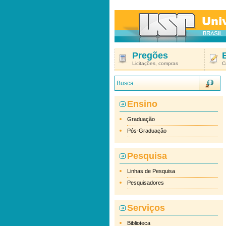
Pregões
Licitações, compras
C
Ensino
Graduação
Pós-Graduação
Pesquisa
Linhas de Pesquisa
Pesquisadores
Serviços
Biblioteca