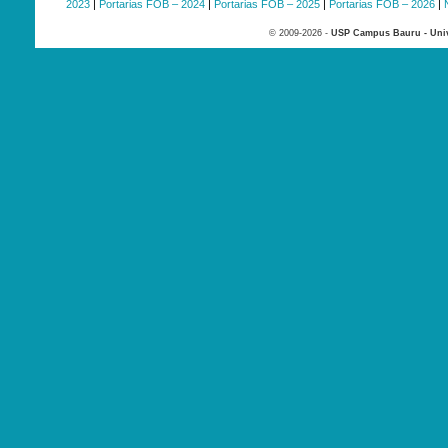
2023
|
Portarias FOB – 2024
|
Portarias FOB – 2025
|
Portarias FOB – 2026
|
© 2009-2026 -
USP Campus Bauru - Univ