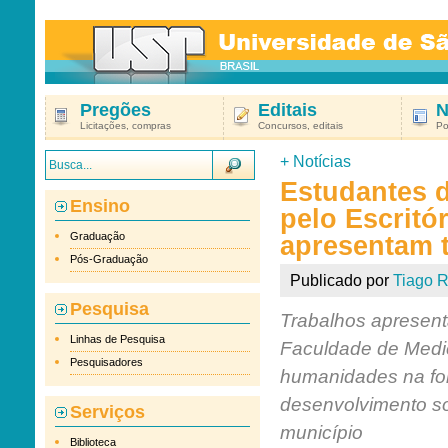
Pregões
Editais
N
Licitações, compras
Concursos, editais
Po
+
Notícias
Estudantes 
Ensino
pelo Escritó
Graduação
apresentam t
Pós-Graduação
Publicado por
Tiago R
Pesquisa
Trabalhos apresent
Linhas de Pesquisa
Faculdade de Medic
Pesquisadores
humanidades na fo
desenvolvimento s
Serviços
município
Biblioteca