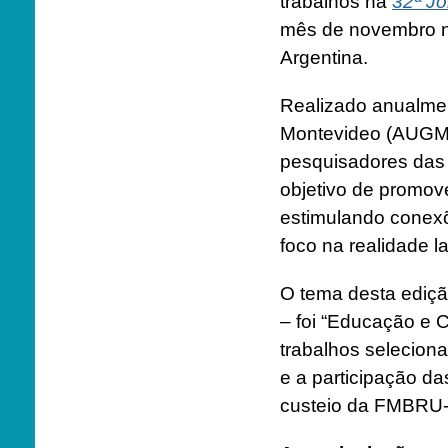
trabalhos na
32ª J
mês de novembro n
Argentina.
Realizado anualmen
Montevideo (AUGM)
pesquisadores das
objetivo de promove
estimulando conex
foco na realidade l
O tema desta ediçã
– foi “Educação e 
trabalhos selecion
e a participação d
custeio da FMBRU