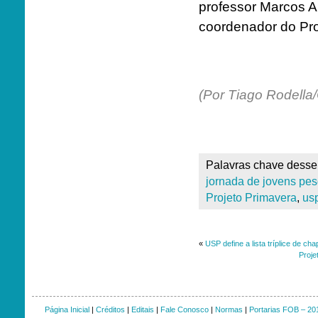
professor Marcos A
coordenador do Pro
(Por Tiago Rodella
Palavras chave desse 
jornada de jovens pe
Projeto Primavera
,
us
«
USP define a lista tríplice de ch
Proje
Página Inicial
|
Créditos
|
Editais
|
Fale Conosco
|
Normas
|
Portarias FOB – 20