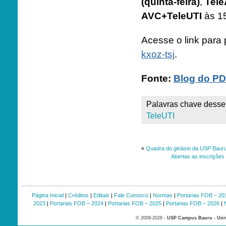
(quinta-feira)
,
Tel
AVC+TeleUTI
às 15
Acesse o link para 
kxoz-tsj
.
Fonte:
Blog do PD
Palavras chave desse 
TeleUTI
«
Quadra do ginásio da USP Bauru 
Abertas as inscrições
Página Inicial
|
Créditos
|
Editais
|
Fale Conosco
|
Normas
|
Portarias FOB – 20
2023
|
Portarias FOB – 2024
|
Portarias FOB – 2025
|
Portarias FOB – 2026
|
© 2009-2026 -
USP Campus Bauru - Univ