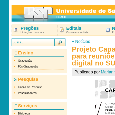
Pregões
Editais
N
Licitações, compras
Concursos, editais
Po
+
Notícias
Projeto Capa
Ensino
para reuniõe
Graduação
digital no S
Pós-Graduação
Publicado por
Marian
Pesquisa
Linhas de Pesquisa
Pesquisadores
Serviços
Biblioteca