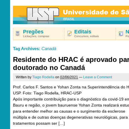
Pregões
Editais
N
Licitações, compras
Concursos, editais
Po
Tag Archives:
Canadá
Residente do HRAC é aprovado pa
doutorado no Canadá
Written by
Tiago Rodella
on
02/06/2021
—
Leave a Comment
Prof. Carlos F. Santos e Yohan Zonta na Superintendência do
USP. Foto: Tiago Rodella, HRAC-USP
Após importante contribuição para o diagnóstico da covid-19 e
Bauru e região, o jovem bauruense Yohan Zonta realizará estu
para entender melhor as causas e o surgimento da esclerose
múltipla e de outras doenças degenerativas neurológicas, para
tratamentos possam ser […]