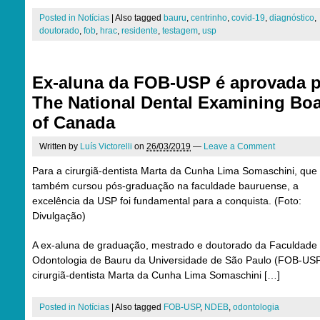
Posted in
Notícias
|
Also tagged
bauru
,
centrinho
,
covid-19
,
diagnóstico
,
doutorado
,
fob
,
hrac
,
residente
,
testagem
,
usp
Ex-aluna da FOB-USP é aprovada p
The National Dental Examining Bo
of Canada
Written by
Luís Victorelli
on
26/03/2019
—
Leave a Comment
Para a cirurgiã-dentista Marta da Cunha Lima Somaschini, que
também cursou pós-graduação na faculdade bauruense, a
excelência da USP foi fundamental para a conquista. (Foto:
Divulgação)
A ex-aluna de graduação, mestrado e doutorado da Faculdade
Odontologia de Bauru da Universidade de São Paulo (FOB-USP
cirurgiã-dentista Marta da Cunha Lima Somaschini […]
Posted in
Notícias
|
Also tagged
FOB-USP
,
NDEB
,
odontologia