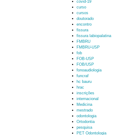
covid-19
curso
cursos
doutorado
encontro
fissura
fissura labiopalatina
FMBRU
FMBRU-USP
fob
FOB-USP
FOB/USP
fonoaudiologia
funcraf
hc bauru
hrac
inscrições
internacional
Medicina
mestrado
odontologia
Ortodontia
pesquisa
PET Odontologia