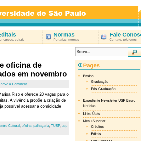
Editais
Normas
Fale Conos
oncursos, editais
Portarias, normas
Contato, telefones
 oficina de
Pages
bados em novembro
Ensino
Graduação
Leave a Comment
Pós-Graduação
 Marisa Riso e oferece 20 vagas para o
itas. A vivência propõe a criação de
Expediente Newsletter USP Bauru
ja possível acessar a comicidade
Notícias
Links Úteis
Menu Superior
ntro Cultural
,
oficina
,
palhaçaria
,
TUSP
,
usp
Créditos
Editais