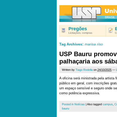
Pregões
Licitações, compras
C
Tag Archives:
marisa riso
USP Bauru promove
palhaçaria aos sá
Written by
Tiago Rodella
on
24/10/2025
—
A oficina será ministrada pela artista
público em geral, com inscrições gratu
um espaço sensível e seguro onde se
como potência expressiva.
Posted in
Notícias
|
Also tagged
campus
,
Ce
bauru