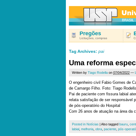
Pregões
Licitações, compras
C
Tag Archives:
pai
Uma reforma espec
Written by
Tiago Rodella
on
07/04/2022
—
O engenheiro civil Fabio Gomes de C
de Camargo Filho. Foto: Tiago Rodel
Pai de paciente com fissura labial a
relata satisfação de ser responsável 
de pós-operatório do Hospital
Com 26 anos de atuação na área da co
Posted in
Notícias
|
Also tagged
bauru
,
cent
labial
,
melhoria
,
obra
,
paciente
,
pós-operató