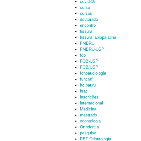
covid-19
curso
cursos
doutorado
encontro
fissura
fissura labiopalatina
FMBRU
FMBRU-USP
fob
FOB-USP
FOB/USP
fonoaudiologia
funcraf
hc bauru
hrac
inscrições
internacional
Medicina
mestrado
odontologia
Ortodontia
pesquisa
PET Odontologia