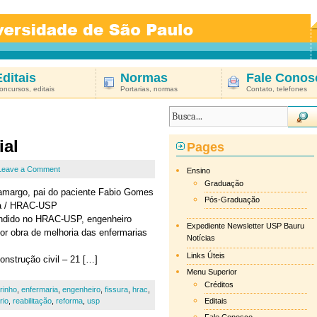
Editais
Normas
Fale Conos
oncursos, editais
Portarias, normas
Contato, telefones
ial
Pages
Leave a Comment
Ensino
Graduação
amargo, pai do paciente Fabio Gomes
Pós-Graduação
la / HRAC-USP
tendido no HRAC-USP, engenheiro
Expediente Newsletter USP Bauru
por obra de melhoria das enfermarias
Notícias
Links Úteis
nstrução civil – 21 […]
Menu Superior
Créditos
rinho
,
enfermaria
,
engenheiro
,
fissura
,
hrac
,
rio
,
reabilitação
,
reforma
,
usp
Editais