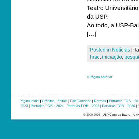
Teatro Universitár
da USP.
Ao todo, a USP-Bau
[…]
Posted in
Notícias
|
T
hrac
,
iniciação
,
pesqu
«
Página anterior
Página Inicial
|
Créditos
|
Editais
|
Fale Conosco
|
Normas
|
Portarias FOB – 20
2023
|
Portarias FOB – 2024
|
Portarias FOB – 2025
|
Portarias FOB – 2026
|
© 2009-2026 -
USP Campus Bauru - Univ