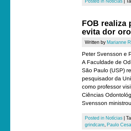
Posted in
Notícias
|
T
FOB realiza
evita dor oro
Written by
Marianne 
Peter Svensson e P
A Faculdade de Odo
São Paulo (USP) re
pesquisador da Uni
como professor vi
Ciências Odontoló
Svensson ministrou 
Posted in
Notícias
|
T
grindcare
,
Paulo Cesa