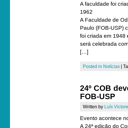
A faculdade foi cr
1962
A Faculdade de Od
Paulo (FOB-USP) co
foi criada em 1948
será celebrada com
[…]
Posted in
Notícias
|
T
24º COB deve
FOB-USP
Written by
Luís Victore
Evento acontece no
A 24ª edição do Co