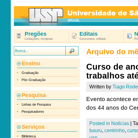
Pregões
Editais
N
Licitações, compras
Concursos, editais
Po
Arquivo do m
Ensino
Curso de ano
Graduação
trabalhos até
Pós-Graduação
Written by
Tiago Rode
Pesquisa
Evento acontece en
Linhas de Pesquisa
dos 44 anos do Cen
Pesquisadores
Posted in
Notícias
|
T
Serviços
bauru
,
centrinho
,
curs
Biblioteca
usp