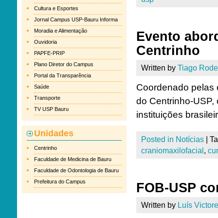
Cultura e Esportes
Jornal Campus USP-Bauru Informa
Moradia e Alimentação
Evento abord
Ouvidoria
Centrinho
PAPFE-PRIP
Plano Diretor do Campus
Written by
Tiago Rode
Portal da Transparência
Coordenado pelas eq
Saúde
Transporte
do Centrinho-USP, 
TV USP Bauru
instituições brasile
Unidades
Posted in
Notícias
|
T
Centrinho
craniomaxilofacial
,
cu
Faculdade de Medicina de Bauru
Faculdade de Odontologia de Bauru
Prefeitura do Campus
FOB-USP com
Written by
Luís Victore