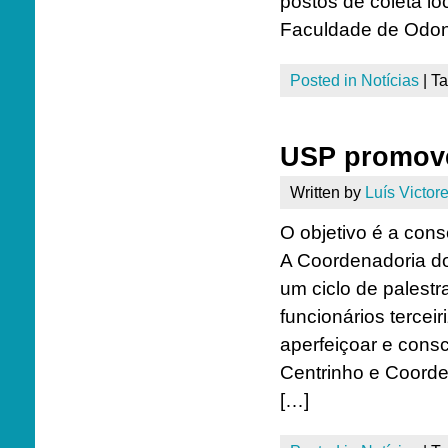
postos de coleta l
Faculdade de Odon
Posted in
Notícias
|
T
USP promove 
Written by
Luís Victore
O objetivo é a con
A Coordenadoria 
um ciclo de palestr
funcionários tercei
aperfeiçoar e cons
Centrinho e Coord
[…]