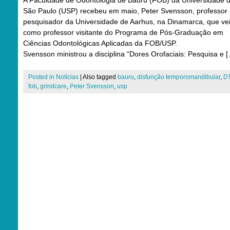
A Faculdade de Odontologia de Bauru (FOB) da Universidade 
São Paulo (USP) recebeu em maio, Peter Svensson, professor
pesquisador da Universidade de Aarhus, na Dinamarca, que ve
como professor visitante do Programa de Pós-Graduação em
Ciências Odontológicas Aplicadas da FOB/USP.
Svensson ministrou a disciplina “Dores Orofaciais: Pesquisa e 
Posted in
Notícias
|
Also tagged
bauru
,
disfunção temporomandibular
,
D
fob
,
grindcare
,
Peter Svensson
,
usp