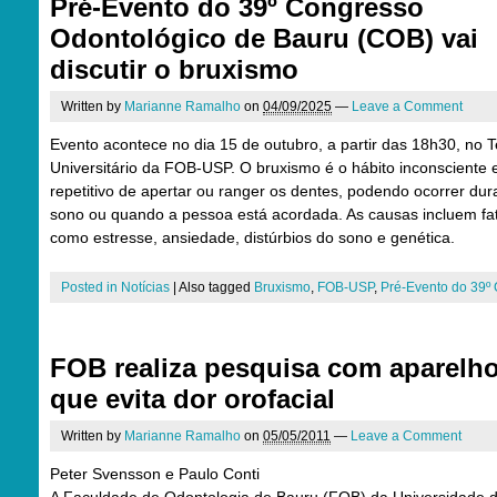
Pré-Evento do 39º Congresso
Odontológico de Bauru (COB) vai
discutir o bruxismo
Written by
Marianne Ramalho
on
04/09/2025
—
Leave a Comment
Evento acontece no dia 15 de outubro, a partir das 18h30, no T
Universitário da FOB-USP. O bruxismo é o hábito inconsciente 
repetitivo de apertar ou ranger os dentes, podendo ocorrer dur
sono ou quando a pessoa está acordada. As causas incluem fa
como estresse, ansiedade, distúrbios do sono e genética.
Posted in
Notícias
|
Also tagged
Bruxismo
,
FOB-USP
,
Pré-Evento do 39º
FOB realiza pesquisa com aparelh
que evita dor orofacial
Written by
Marianne Ramalho
on
05/05/2011
—
Leave a Comment
Peter Svensson e Paulo Conti