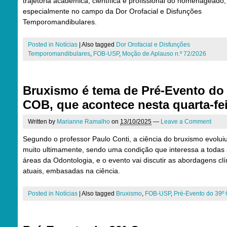
trajetória acadêmica, científica e profissional do homenageado,
especialmente no campo da Dor Orofacial e Disfunções
Temporomandibulares.
Posted in
Notícias
|
Also tagged
Dor Orofacial e Disfunções
Temporomandibulares
,
FOB-USP
,
Moção de Aplauso n.º 72/2026
Bruxismo é tema de Pré-Evento do 
COB, que acontece nesta quarta-fe
Written by
Marianne Ramalho
on
13/10/2025
—
Leave a Comment
Segundo o professor Paulo Conti, a ciência do bruxismo evolui
muito ultimamente, sendo uma condição que interessa a todas
áreas da Odontologia, e o evento vai discutir as abordagens clí
atuais, embasadas na ciência.
Posted in
Notícias
|
Also tagged
Bruxismo
,
FOB-USP
,
Pré-Evento do 39º