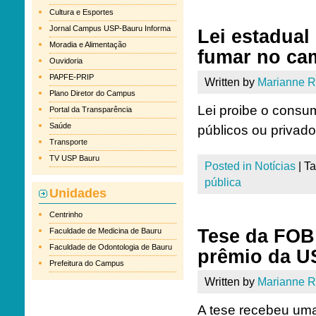
Cultura e Esportes
Jornal Campus USP-Bauru Informa
Lei estadual
Moradia e Alimentação
fumar no ca
Ouvidoria
PAPFE-PRIP
Written by
Marianne 
Plano Diretor do Campus
Lei proibe o consu
Portal da Transparência
Saúde
públicos ou privad
Transporte
TV USP Bauru
Posted in
Notícias
|
T
pública
Unidades
Centrinho
Tese da FOB
Faculdade de Medicina de Bauru
Faculdade de Odontologia de Bauru
prêmio da U
Prefeitura do Campus
Written by
Marianne 
A tese recebeu um