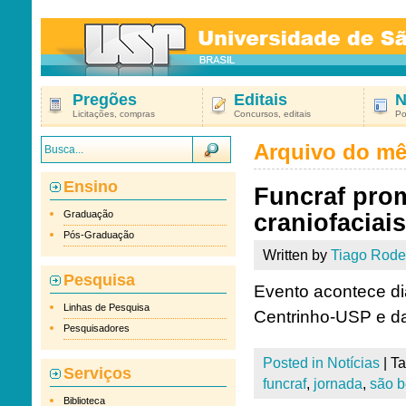
Pregões
Editais
N
Licitações, compras
Concursos, editais
Po
Arquivo do m
Ensino
Funcraf pro
Graduação
craniofaciai
Pós-Graduação
Written by
Tiago Rode
Pesquisa
Evento acontece di
Linhas de Pesquisa
Centrinho-USP e d
Pesquisadores
Posted in
Notícias
|
T
Serviços
funcraf
,
jornada
,
são b
Biblioteca