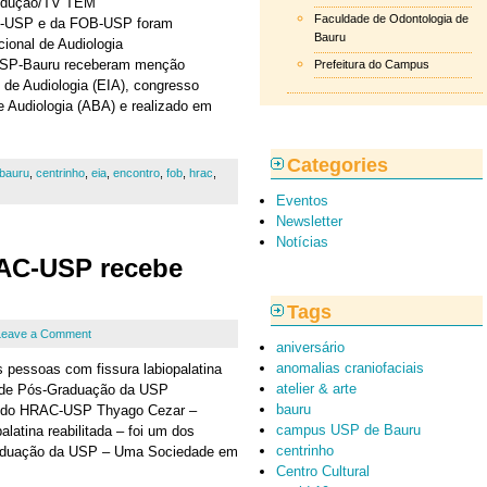
rodução/TV TEM
Faculdade de Odontologia de
C-USP e da FOB-USP foram
Bauru
ional de Audiologia
 USP-Bauru receberam menção
Prefeitura do Campus
 de Audiologia (EIA), congresso
e Audiologia (ABA) e realizado em
Categories
bauru
,
centrinho
,
eia
,
encontro
,
fob
,
hrac
,
Eventos
Newsletter
Notícias
AC-USP recebe
Tags
Leave a Comment
aniversário
anomalias craniofaciais
s pessoas com fissura labiopalatina
atelier & arte
o de Pós-Graduação da USP
bauru
do do HRAC-USP Thyago Cezar –
campus USP de Bauru
latina reabilitada – foi um dos
centrinho
raduação da USP – Uma Sociedade em
Centro Cultural