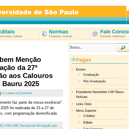
Editais
Normas
Fale Conos
oncursos, editais
Portarias, normas
Contato, telefones
ebem Menção
Pages
zação da 27ª
Ensino
ão aos Calouros
Graduação
Pós-Graduação
 Bauru 2025
Expediente Newsletter USP Bauru
5
—
Leave a Comment
Notícias
mento faz parte da nossa essência!”,
Links Úteis
025 foi realizada de 23 a 27 de
Menu Superior
u, com programação diversificada.
Créditos
Editais
SP
,
FOB-USP
,
Semana de Recepção aos