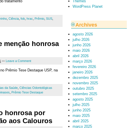
do tratamento
Themes
WordPress Planet
rinho
,
Ciência
,
fob
,
hrac
,
Prêmio
,
SUS
,
Archives
agosto 2026
julho 2026
e menção honrosa
junho 2026
maio 2026
abril 2026
1
—
Leave a Comment
março 2026
fevereiro 2026
 no Prêmio Tese Destaque USP, na
janeiro 2026
dezembro 2025
novembro 2025
ias da Saúde
,
Ciências Odontológicas
outubro 2025
einases
,
Prêmio Tese Destaque
setembro 2025
agosto 2025
julho 2025
junho 2025
o honrosa por
maio 2025
ão aos Calouros
abril 2025
março 2025