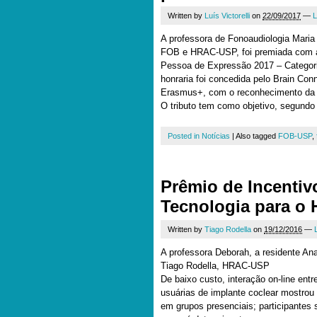
Written by
Luís Victorelli
on
22/09/2017
—
L
A professora de Fonoaudiologia Maria
FOB e HRAC-USP, foi premiada com a
Pessoa de Expressão 2017 – Categor
honraria foi concedida pelo Brain Con
Erasmus+, com o reconhecimento da 
O tributo tem como objetivo, segundo
Posted in
Notícias
|
Also tagged
FOB-USP
,
Prêmio de Incentiv
Tecnologia para o
Written by
Tiago Rodella
on
19/12/2016
—
A professora Deborah, a residente Ana
Tiago Rodella, HRAC-USP
De baixo custo, interação on-line ent
usuárias de implante coclear mostro
em grupos presenciais; participantes s