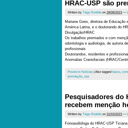
HRAC-USP são pre
Written by
Tiago Rodella
on
28/08/2023
—
Mariane Goes, diretora de Educação e
América Latina, e o doutorando do H
Divulgação/HRAC
Os trabalhos premiados e com mençã
odontologia e audiologia, de autoria d
profissionais
Doutorandos, residentes e profissiona
Anomalias Craniofaciais (HRAC/Centr
Posted in
Notícias
|
Also tagged
bauru
,
cent
premiação
,
usp
Pesquisadores do
recebem menção h
Written by
Tiago Rodella
on
31/03/2023
—
Fonoaudióloga do HRAC-USP Ticiana 