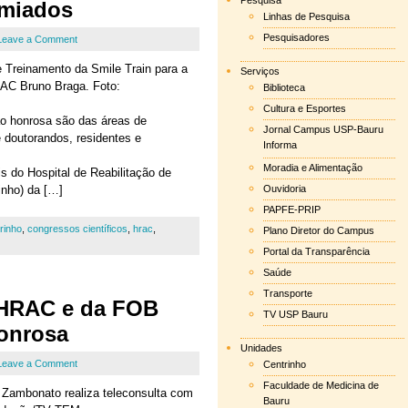
Pesquisa
miados
Linhas de Pesquisa
Pesquisadores
Leave a Comment
 Treinamento da Smile Train para a
Serviços
RAC Bruno Braga. Foto:
Biblioteca
Cultura e Esportes
o honrosa são das áreas de
Jornal Campus USP-Bauru
e doutorandos, residentes e
Informa
Moradia e Alimentação
is do Hospital de Reabilitação de
inho) da […]
Ouvidoria
PAPFE-PRIP
rinho
,
congressos científicos
,
hrac
,
Plano Diretor do Campus
Portal da Transparência
Saúde
Transporte
 HRAC e da FOB
TV USP Bauru
onrosa
Unidades
Leave a Comment
Centrinho
Faculdade de Medicina de
Zambonato realiza teleconsulta com
Bauru