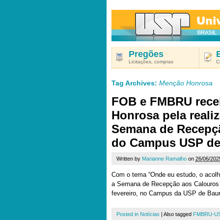
Pregões
Licitações, compras
C
Tag Archives:
Menção Honrosa
FOB e FMBRU rec
Honrosa pela reali
Semana de Recepç
do Campus USP de
Written by
Marianne Ramalho
on
26/06/202
Com o tema “Onde eu estudo, o acolhi
a Semana de Recepção aos Calouros 2
fevereiro, no Campus da USP de Baur
Posted in
Notícias
|
Also tagged
FMBRU-U