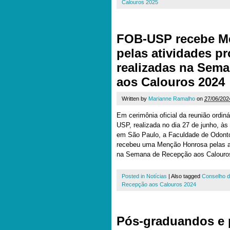
Calouros 2025
FOB-USP recebe M
pelas atividades p
realizadas na Sem
aos Calouros 2024
Written by
Marianne Ramalho
on
27/06/202
Em cerimônia oficial da reunião ordi
USP, realizada no dia 27 de junho, às
em São Paulo, a Faculdade de Odont
recebeu uma Menção Honrosa pelas at
na Semana de Recepção aos Calouro
Posted in
Notícias
|
Also tagged
Conselho 
Recepção aos Calouros 2024
Pós-graduandos e p