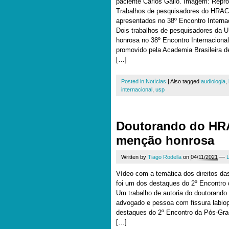
paciente Carlos Gallo. Imagem: Rep
Trabalhos de pesquisadores do HRA
apresentados no 38º Encontro Internac
Dois trabalhos de pesquisadores da
honrosa no 38º Encontro Internacional
promovido pela Academia Brasileira d
[…]
Posted in
Notícias
|
Also tagged
audiologia
,
internacional
,
usp
Doutorando do HR
menção honrosa
Written by
Tiago Rodella
on
04/11/2021
—
Vídeo com a temática dos direitos da
foi um dos destaques do 2º Encontr
Um trabalho de autoria do doutoran
advogado e pessoa com fissura labiopa
destaques do 2º Encontro da Pós-G
[…]