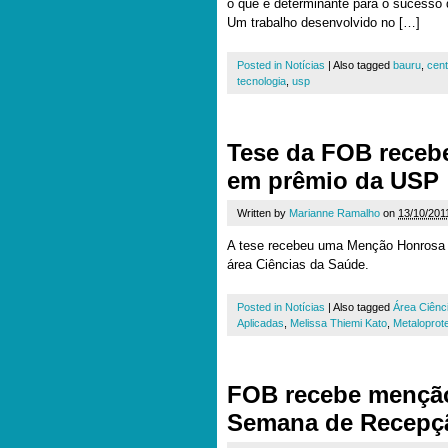
o que é determinante para o sucesso 
Um trabalho desenvolvido no […]
Posted in
Notícias
|
Also tagged
bauru
,
cent
tecnologia
,
usp
Tese da FOB receb
em prêmio da USP
Written by
Marianne Ramalho
on
13/10/201
A tese recebeu uma Menção Honrosa
área Ciências da Saúde.
Posted in
Notícias
|
Also tagged
Área Ciênc
Aplicadas
,
Melissa Thiemi Kato
,
Metaloprot
FOB recebe mençã
Semana de Recepç