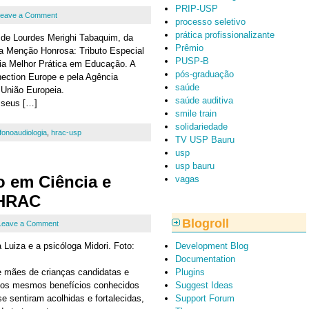
PRIP-USP
eave a Comment
processo seletivo
prática profissionalizante
 de Lourdes Merighi Tabaquim, da
Prêmio
 Menção Honrosa: Tributo Especial
PUSP-B
ia Melhor Prática em Educação. A
pós-graduação
nection Europe e pela Agência
saúde
União Europeia.
saúde auditiva
 seus […]
smile train
solidariedade
fonoaudiologia
,
hrac-usp
TV USP Bauru
usp
usp bauru
o em Ciência e
vagas
 HRAC
Blogroll
Leave a Comment
 Luiza e a psicóloga Midori. Foto:
Development Blog
Documentation
re mães de crianças candidatas e
Plugins
u os mesmos benefícios conhecidos
Suggest Ideas
e sentiram acolhidas e fortalecidas,
Support Forum