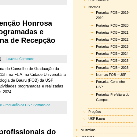
Fale Conosco
Normas
Portarias FOB – 2019-
2010
enção Honrosa
Portarias FOB – 2020
rogramadas e
Portarias FOB – 2021
ana de Recepção
Portarias FOB – 2022
Portarias FOB – 2023
Portarias FOB – 2024
4
—
Leave a Comment
Portarias FOB – 2025
Portarias FOB – 2026
nária do Conselho de Graduação da
 13h, na FEA, na Cidade Universitária
Normas FOB – USP
ologia de Bauru (FOB) da USP
Portarias Centrinho-
ividades programadas e realizadas
USP
s 2024.
Portarias Prefeitura do
Campus
de Graduação da USP
,
Semana de
Pregões
USP Bauru
rofissionais do
Multimídia