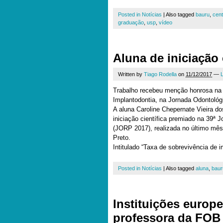
Posted in
Notícias
|
Also tagged
bauru
,
cent
graduação
,
usp
,
vídeo
Aluna de iniciação 
Written by
Tiago Rodella
on
11/12/2017
—
Trabalho recebeu menção honrosa na 
Implantodontia, na Jornada Odontológ
A aluna Caroline Chepernate Vieira do
iniciação científica premiado na 39ª 
(JORP 2017), realizada no último mê
Preto.
Intitulado “Taxa de sobrevivência de 
Posted in
Notícias
|
Also tagged
aluna
,
baur
Instituições europ
professora da FO