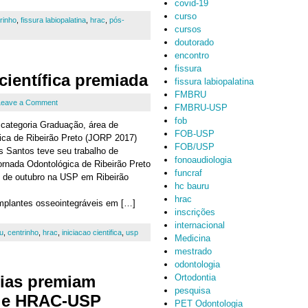
covid-19
curso
rinho
,
fissura labiopalatina
,
hrac
,
pós-
cursos
doutorado
encontro
fissura
científica premiada
fissura labiopalatina
FMBRU
Leave a Comment
FMBRU-USP
fob
categoria Graduação, área de
FOB-USP
ica de Ribeirão Preto (JORP 2017)
FOB/USP
s Santos teve seu trabalho de
fonoaudiologia
Jornada Odontológica de Ribeirão Preto
funcraf
s de outubro na USP em Ribeirão
hc bauru
hrac
implantes osseointegráveis em […]
inscrições
internacional
u
,
centrinho
,
hrac
,
iniciacao cientifica
,
usp
Medicina
mestrado
odontologia
eias premiam
Ortodontia
pesquisa
B e HRAC-USP
PET Odontologia