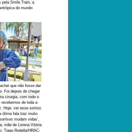
 pela Smile Train, a
lantrópica do mundo
achei que não fosse dar
o. Foi depois de chegar
ra cirurgia, com todo o
e recebemos de toda a
. Hoje, ver esse sorriso
a ótima fala traz muito
 sorrisos mudam vidas’,
va, mãe de Lorena Vitória
to: Tiago Rodella/HRAC-