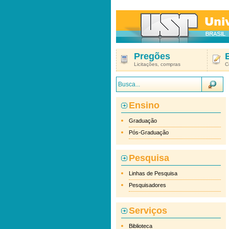
Pregões
Licitações, compras
C
Ensino
Graduação
Pós-Graduação
Pesquisa
Linhas de Pesquisa
Pesquisadores
Serviços
Biblioteca