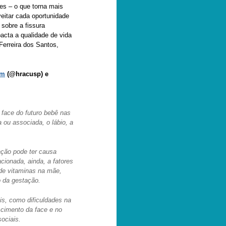
res – o que torna mais
eitar cada oportunidade
sobre a fissura
acta a qualidade de vida
Ferreira dos Santos,
am
(@hracusp) e
 face do futuro bebê nas
 ou associada, o lábio, a
ação pode ter causa
cionada, ainda, a fatores
de vitaminas na mãe,
o da gestação.
is, como dificuldades na
scimento da face e no
ociais.