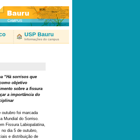
co
USP Bauru
Informações do campus
a “Há sorrisos que
como objetivo
mento sobre a fissura
rçar a importância do
ciplinar
 outubro foi marcada
a Mundial do Sorriso.
em Fissura Labiopalatina,
no dia 5 de outubro,
ais e distribuição de