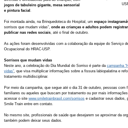
US
jogos de tabuleiro gigante, mesa sensorial
e pintura facial
.
Foi montada ainda, na Brinquedoteca do Hospital, um
espaço instagramá
sorrisos que mudam vidas”,
onde as crianças e adultos podem registrar
publicar nas redes sociais
, até o final de outubro.
As ações foram desenvolvidas com a colaboração da equipe do Serviço d
Ocupacional do HRAC-USP.
Sorrisos que mudam vidas
Neste ano, a celebração do Dia Mundial do Sorriso é parte da
campanha “H
vidas”
, que visa multiplicar informações sobre a fissura labiopalatina e ref
tratamento multidisciplinar.
Por meio da campanha, que segue até o dia 31 de outubro, pessoas com fi
familiares ou aqueles que buscam por tratamento ou por mais informaçõe
acessar o site
www.smiletrainbrasil.com/sorrisos
e cadastrar seus dados, 
Smile Train entre em contato.
No mesmo site, profissionais de saúde que desejarem se aproximar da org
também podem deixar seus dados.