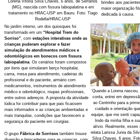
Lorena Vitória Silva Chaves, 6 anos, de Serranos
brindes aos pacientes
(MG), nascida com fissura labiopalatina e em
maior organização fi
tratamento no HRAC-USP em Bauru. Foto: Tiago
dedicada à causa.
Rodella/HRAC-USP
No jardim interno, um dos quiosques foi
transformado em um
“Hospital Trem do
Sorriso”
, com
estações interativas onde as
crianças puderam explorar e fazer
simulação de atendimentos médicos e
odontológicos em bonecos com fissura
labiopalatina
. Os cenários foram compostos
por itens que simularam berço hospitalar,
cama, mesa para atendimento, cadeiras do
profissional e do paciente, armário com
medicamentos, instrumentos de atendimento
‘Quando a Lorena nasceu, 
médico e odontológico, roupas profissionais,
conta, entrei em depressã
entre outros adereços. A proposta da atividade
ao Centrinho para a primei
lúdica foi contribuir para que pais ficassem
cuidado e orientação qu
mais informados e as crianças ambientadas e
equipe, que me senti capaz
mais tranquilas, condições que favorecem a
lindo da minha filha e su
segurança do paciente em cirurgias.
alívio. Realmente, esses
relata Larissa Junia da Sil
O grupo
Fábrica de Sorrisos
também trouxe
Silva Chaves, 6 anos. Fo
diversão e brincadeiras para as crianças, com