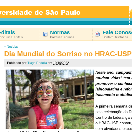
Editais
Normas
Fale Conos
oncursos, editais
Portarias, normas
Contato, telefones
+
Notícias
Dia Mundial do Sorriso no HRAC-USP
Publicado por
Tiago Rodella
em
10/10/2022
Neste ano, campanh
mudam vidas” tem 
promover o conheci
labiopalatina e refo
tratamento multidis
A primeira semana de
pela celebração do Di
Centro de Liderança 
o HRAC-USP contou, 
com atividades especi