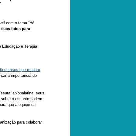
P
vel
com o tema “Há
 suas fotos para
e Educação e Terapia
á sorrisos que mudam
orçar a importância do
ssura labiopalatina, seus
s sobre o assunto podem
para que a equipe da
anização para colaborar