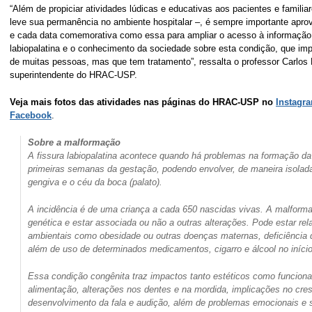
“Além de propiciar atividades lúdicas e educativas aos pacientes e familia
leve sua permanência no ambiente hospitalar –, é sempre importante aprov
e cada data comemorativa como essa para ampliar o acesso à informação 
labiopalatina e o conhecimento da sociedade sobre esta condição, que imp
de muitas pessoas, mas que tem tratamento”, ressalta o professor Carlos 
superintendente do HRAC-USP.
Veja mais fotos das atividades nas páginas do HRAC-USP no
Instagr
Facebook
.
Sobre a malformação
A fissura labiopalatina acontece quando há problemas na formação da
primeiras semanas da gestação, podendo envolver, de maneira isolada
gengiva e o céu da boca (palato).
A incidência é de uma criança a cada 650 nascidas vivas. A malform
genética e estar associada ou não a outras alterações. Pode estar rela
ambientais como obesidade ou outras doenças maternas, deficiência 
além de uso de determinados medicamentos, cigarro e álcool no iníci
Essa condição congênita traz impactos tanto estéticos como funciona
alimentação, alterações nos dentes e na mordida, implicações no cre
desenvolvimento da fala e audição, além de problemas emocionais e s