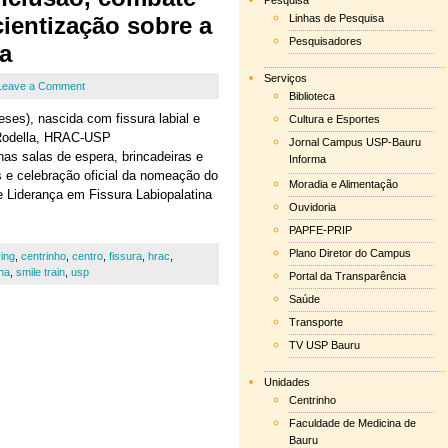
Pesquisa
cientização sobre a
Linhas de Pesquisa
Pesquisadores
na
Serviços
Leave a Comment
Biblioteca
ses), nascida com fissura labial e
Cultura e Esportes
 Rodella, HRAC-USP
Jornal Campus USP-Bauru
as salas de espera, brincadeiras e
Informa
as e celebração oficial da nomeação do
Moradia e Alimentação
Liderança em Fissura Labiopalatina
Ouvidoria
PAPFE-PRIP
Plano Diretor do Campus
ying
,
centrinho
,
centro
,
fissura
,
hrac
,
na
,
smile train
,
usp
Portal da Transparência
Saúde
Transporte
TV USP Bauru
Unidades
Centrinho
Faculdade de Medicina de
Bauru