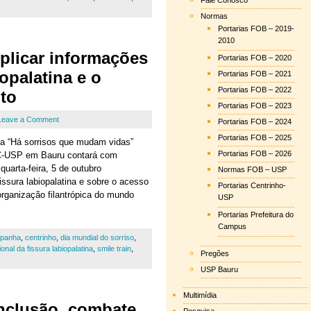
Fale Conosco
Normas
Portarias FOB – 2019-
2010
tiplicar informações
Portarias FOB – 2020
iopalatina e o
Portarias FOB – 2021
Portarias FOB – 2022
to
Portarias FOB – 2023
Leave a Comment
Portarias FOB – 2024
Portarias FOB – 2025
a “Há sorrisos que mudam vidas”
Portarias FOB – 2026
AC-USP em Bauru contará com
quarta-feira, 5 de outubro
Normas FOB – USP
issura labiopalatina e sobre o acesso
Portarias Centrinho-
organização filantrópica do mundo
USP
Portarias Prefeitura do
Campus
panha
,
centrinho
,
dia mundial do sorriso
,
nal da fissura labiopalatina
,
smile train
,
Pregões
USP Bauru
Multimídia
nclusão, combate