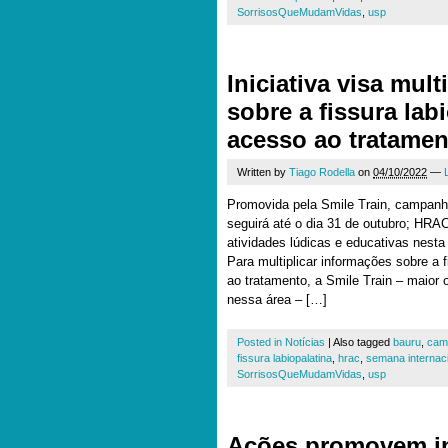
SorrisosQueMudamVidas
,
usp
Iniciativa visa mul
sobre a fissura lab
acesso ao tratamen
Written by
Tiago Rodella
on
04/10/2022
—
Promovida pela Smile Train, campanh
seguirá até o dia 31 de outubro; HR
atividades lúdicas e educativas nesta 
Para multiplicar informações sobre a f
ao tratamento, a Smile Train – maior 
nessa área – […]
Posted in
Notícias
|
Also tagged
bauru
,
cam
fissura labiopalatina
,
hrac
,
semana internacio
SorrisosQueMudamVidas
,
usp
Ações promovem i