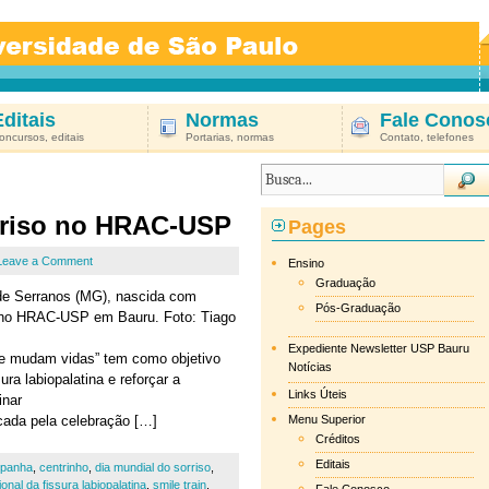
Editais
Normas
Fale Conos
oncursos, editais
Portarias, normas
Contato, telefones
rriso no HRAC-USP
Pages
Leave a Comment
Ensino
Graduação
 de Serranos (MG), nascida com
Pós-Graduação
to no HRAC-USP em Bauru. Foto: Tiago
Expediente Newsletter USP Bauru
e mudam vidas” tem como objetivo
Notícias
ra labiopalatina e reforçar a
Links Úteis
inar
cada pela celebração […]
Menu Superior
Créditos
Editais
panha
,
centrinho
,
dia mundial do sorriso
,
nal da fissura labiopalatina
,
smile train
,