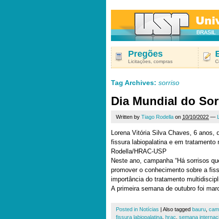
Pregões
Licitações, compras
C
Tag Archives:
sorriso
Dia Mundial do So
Written by
Tiago Rodella
on
10/10/2022
—
Lorena Vitória Silva Chaves, 6 anos,
fissura labiopalatina e em tratamen
Rodella/HRAC-USP
Neste ano, campanha “Há sorrisos qu
promover o conhecimento sobre a fissu
importância do tratamento multidiscipl
A primeira semana de outubro foi mar
Posted in
Notícias
|
Also tagged
bauru
,
cam
fissura labiopalatina
,
hrac
,
semana internacio