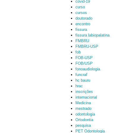
covid-19
curso
cursos
doutorado
encontro
fissura
fissura labiopalatina
FMBRU
FMBRU-USP
fob
FOB-USP
FOB/USP
fonoaudiologia
funcraf
hc bauru
hrac
inscrições
internacional
Medicina
mestrado
odontologia
Ortodontia
pesquisa
PET Odontologia