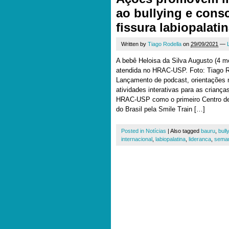
ao bullying e cons
fissura labiopalati
Written by
Tiago Rodella
on
29/09/2021
—
A bebê Heloisa da Silva Augusto (4 me
atendida no HRAC-USP. Foto: Tiago
Lançamento de podcast, orientações n
atividades interativas para as crianç
HRAC-USP como o primeiro Centro de 
do Brasil pela Smile Train […]
Posted in
Notícias
|
Also tagged
bauru
,
bull
internacional
,
labiopalatina
,
lideranca
,
sema