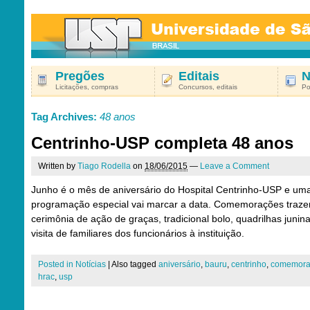
Pregões
Editais
N
Licitações, compras
Concursos, editais
Po
Tag Archives:
48 anos
Centrinho-USP completa 48 anos
Written by
Tiago Rodella
on
18/06/2015
—
Leave a Comment
Junho é o mês de aniversário do Hospital Centrinho-USP e um
programação especial vai marcar a data. Comemorações traz
cerimônia de ação de graças, tradicional bolo, quadrilhas junin
visita de familiares dos funcionários à instituição.
Posted in
Notícias
|
Also tagged
aniversário
,
bauru
,
centrinho
,
comemora
hrac
,
usp