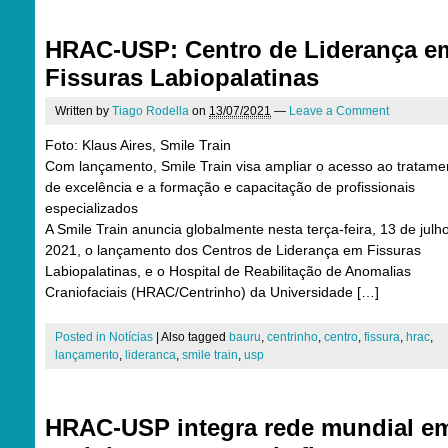
HRAC-USP: Centro de Liderança e
Fissuras Labiopalatinas
Written by
Tiago Rodella
on
13/07/2021
—
Leave a Comment
Foto: Klaus Aires, Smile Train
Com lançamento, Smile Train visa ampliar o acesso ao tratame
de excelência e a formação e capacitação de profissionais
especializados
A Smile Train anuncia globalmente nesta terça-feira, 13 de julh
2021, o lançamento dos Centros de Liderança em Fissuras
Labiopalatinas, e o Hospital de Reabilitação de Anomalias
Craniofaciais (HRAC/Centrinho) da Universidade […]
Posted in
Notícias
|
Also tagged
bauru
,
centrinho
,
centro
,
fissura
,
hrac
,
lançamento
,
lideranca
,
smile train
,
usp
HRAC-USP integra rede mundial e