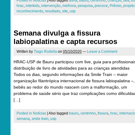
Posted in
Notícias
|
Also tagged
asha
,
bauru
,
centrinho
,
crianças
,
fala
,
fi
hrac
,
interkids
,
intervenção
,
melhora
,
pesquisa
,
precoce
,
Prêmio
,
projeto
reconhecimento
,
resultado
,
site
,
usp
Semana divulga a fissura
labiopalatina e capta recursos
Written by
Tiago Rodella
on
05/10/2020
—
Leave a Comment
HRAC-USP de Bauru participou com live, guia para profissionai
distribuição de livro de atividades para as crianças atendidas
Todos os dias, segundo informações da Smile Train – maior
organização filantrópica internacional de fissura labiopalatina –
bebês ao redor do mundo nascem com a malformação, um
problema de saúde sério que traz complicações como dificulda
[…]
Posted in
Notícias
|
Also tagged
bauru
,
centrinho
,
fissura
,
hrac
,
internaci
semana
,
smile train
,
usp