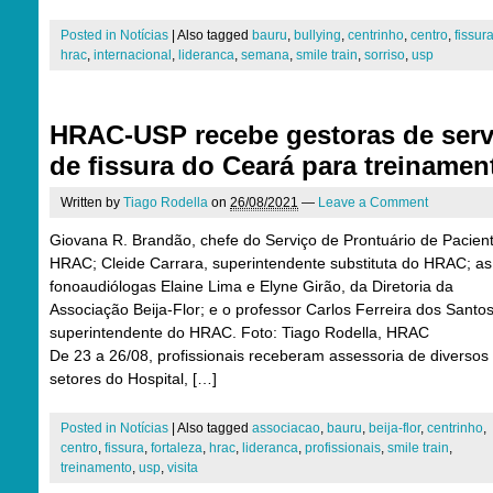
Posted in
Notícias
|
Also tagged
bauru
,
bullying
,
centrinho
,
centro
,
fissur
hrac
,
internacional
,
lideranca
,
semana
,
smile train
,
sorriso
,
usp
HRAC-USP recebe gestoras de serv
de fissura do Ceará para treinamen
Written by
Tiago Rodella
on
26/08/2021
—
Leave a Comment
Giovana R. Brandão, chefe do Serviço de Prontuário de Pacien
HRAC; Cleide Carrara, superintendente substituta do HRAC; as
fonoaudiólogas Elaine Lima e Elyne Girão, da Diretoria da
Associação Beija-Flor; e o professor Carlos Ferreira dos Santos
superintendente do HRAC. Foto: Tiago Rodella, HRAC
De 23 a 26/08, profissionais receberam assessoria de diversos
setores do Hospital, […]
Posted in
Notícias
|
Also tagged
associacao
,
bauru
,
beija-flor
,
centrinho
,
centro
,
fissura
,
fortaleza
,
hrac
,
lideranca
,
profissionais
,
smile train
,
treinamento
,
usp
,
visita