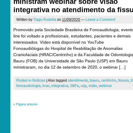
ministram webinar sobre visão
integrativa no atendimento da fiss
Written by
Tiago Rodella
on
11/09/2020
—
Leave a Comment
Promovido pela Sociedade Brasileira de Fonoaudiologia, event
line foi voltado a profissionais, estudantes, pacientes e demais
interessados. Vídeo está disponível no YouTube
Fonoaudiólogas do Hospital de Reabilitação de Anomalias
Craniofaciais (HRAC/Centrinho) e da Faculdade de Odontologi
Bauru (FOB) da Universidade de São Paulo (USP) em Bauru
ministraram, no dia 12 de setembro de 2020, o webinar […]
Posted in
Notícias
|
Also tagged
atendimento
,
bauru
,
centrinho
,
fissura
,
f
fonoaudiologia
,
hrac
,
integrativa
,
SBFa
,
usp
,
visão
,
webinar
«
Página anterior