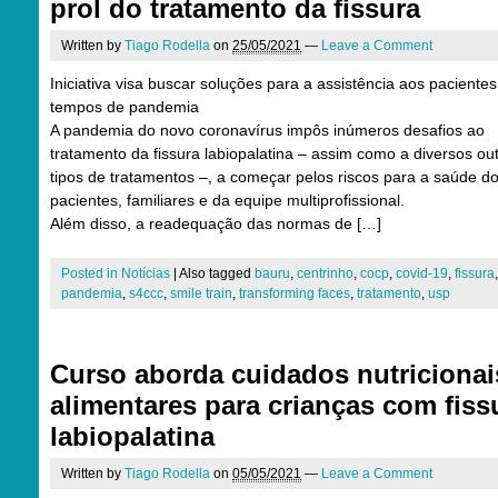
prol do tratamento da fissura
Written by
Tiago Rodella
on
25/05/2021
—
Leave a Comment
Iniciativa visa buscar soluções para a assistência aos paciente
tempos de pandemia
A pandemia do novo coronavírus impôs inúmeros desafios ao
tratamento da fissura labiopalatina – assim como a diversos ou
tipos de tratamentos –, a começar pelos riscos para a saúde d
pacientes, familiares e da equipe multiprofissional.
Além disso, a readequação das normas de […]
Posted in
Notícias
|
Also tagged
bauru
,
centrinho
,
cocp
,
covid-19
,
fissura
pandemia
,
s4ccc
,
smile train
,
transforming faces
,
tratamento
,
usp
Curso aborda cuidados nutricionai
alimentares para crianças com fiss
labiopalatina
Written by
Tiago Rodella
on
05/05/2021
—
Leave a Comment