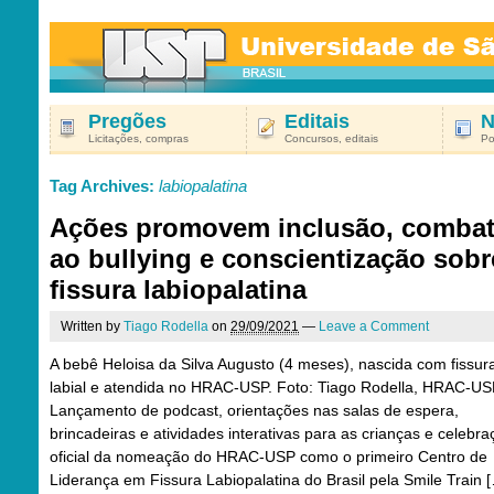
Pregões
Editais
N
Licitações, compras
Concursos, editais
Po
Tag Archives:
labiopalatina
Ações promovem inclusão, comba
ao bullying e conscientização sobr
fissura labiopalatina
Written by
Tiago Rodella
on
29/09/2021
—
Leave a Comment
A bebê Heloisa da Silva Augusto (4 meses), nascida com fissur
labial e atendida no HRAC-USP. Foto: Tiago Rodella, HRAC-U
Lançamento de podcast, orientações nas salas de espera,
brincadeiras e atividades interativas para as crianças e celebr
oficial da nomeação do HRAC-USP como o primeiro Centro de
Liderança em Fissura Labiopalatina do Brasil pela Smile Train 