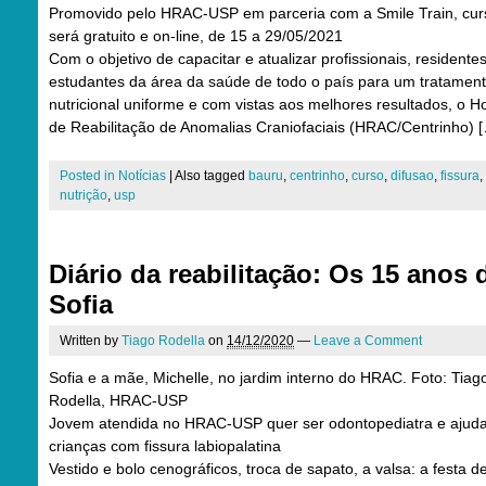
Promovido pelo HRAC-USP em parceria com a Smile Train, cur
será gratuito e on-line, de 15 a 29/05/2021
Com o objetivo de capacitar e atualizar profissionais, residente
estudantes da área da saúde de todo o país para um tratamen
nutricional uniforme e com vistas aos melhores resultados, o Ho
de Reabilitação de Anomalias Craniofaciais (HRAC/Centrinho) 
Posted in
Notícias
|
Also tagged
bauru
,
centrinho
,
curso
,
difusao
,
fissura
,
nutrição
,
usp
Diário da reabilitação: Os 15 anos 
Sofia
Written by
Tiago Rodella
on
14/12/2020
—
Leave a Comment
Sofia e a mãe, Michelle, no jardim interno do HRAC. Foto: Tiag
Rodella, HRAC-USP
Jovem atendida no HRAC-USP quer ser odontopediatra e ajud
crianças com fissura labiopalatina
Vestido e bolo cenográficos, troca de sapato, a valsa: a festa d