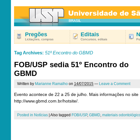
Pregões
Editais
N
Licitações, compras
Concursos, editais
Po
Tag Archives:
51º Encontro do GBMD
FOB/USP sedia 51º Encontro do
GBMD
Written by
Marianne Ramalho
on
14/07/2015
—
Leave a Comment
Evento acontece de 22 a 25 de julho. Mais informações no site
http://www.gbmd.com.br/hotsite/.
Posted in
Notícias
|
Also tagged
FOB/USP
,
GBMD
,
materiais odontológic