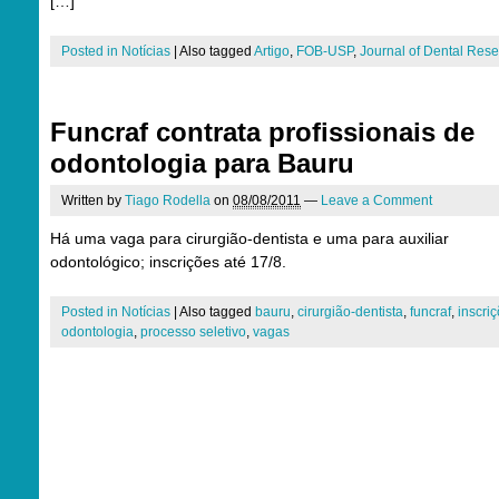
[…]
Posted in
Notícias
|
Also tagged
Artigo
,
FOB-USP
,
Journal of Dental Res
Funcraf contrata profissionais de
odontologia para Bauru
Written by
Tiago Rodella
on
08/08/2011
—
Leave a Comment
Há uma vaga para cirurgião-dentista e uma para auxiliar
odontológico; inscrições até 17/8.
Posted in
Notícias
|
Also tagged
bauru
,
cirurgião-dentista
,
funcraf
,
inscri
odontologia
,
processo seletivo
,
vagas