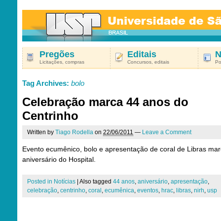
Pregões
Editais
N
Licitações, compras
Concursos, editais
Po
Tag Archives:
bolo
Celebração marca 44 anos do
Centrinho
Written by
Tiago Rodella
on
22/06/2011
—
Leave a Comment
Evento ecumênico, bolo e apresentação de coral de Libras ma
aniversário do Hospital.
Posted in
Notícias
|
Also tagged
44 anos
,
aniversário
,
apresentação
,
celebração
,
centrinho
,
coral
,
ecumênica
,
eventos
,
hrac
,
libras
,
nirh
,
usp