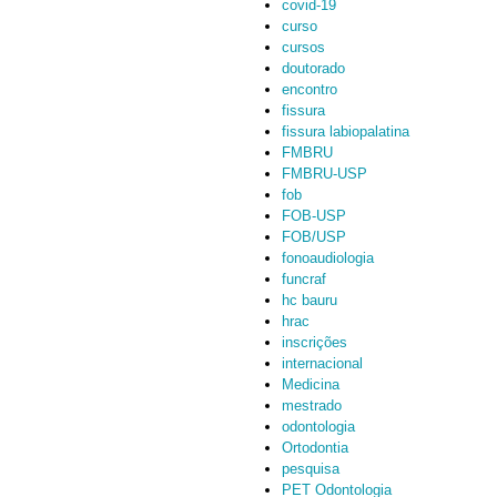
covid-19
curso
cursos
doutorado
encontro
fissura
fissura labiopalatina
FMBRU
FMBRU-USP
fob
FOB-USP
FOB/USP
fonoaudiologia
funcraf
hc bauru
hrac
inscrições
internacional
Medicina
mestrado
odontologia
Ortodontia
pesquisa
PET Odontologia