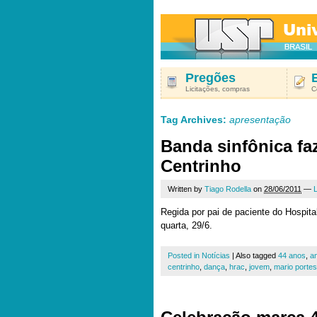
Pregões
Licitações, compras
C
Tag Archives:
apresentação
Banda sinfônica fa
Centrinho
Written by
Tiago Rodella
on
28/06/2011
—
Regida por pai de paciente do Hospit
quarta, 29/6.
Posted in
Notícias
|
Also tagged
44 anos
,
an
centrinho
,
dança
,
hrac
,
jovem
,
mario portes