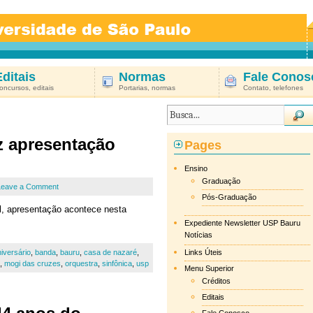
Editais
Normas
Fale Conos
oncursos, editais
Portarias, normas
Contato, telefones
z apresentação
Pages
Ensino
Graduação
Leave a Comment
Pós-Graduação
al, apresentação acontece nesta
Expediente Newsletter USP Bauru
Notícias
iversário
,
banda
,
bauru
,
casa de nazaré
,
Links Úteis
,
mogi das cruzes
,
orquestra
,
sinfônica
,
usp
Menu Superior
Créditos
Editais