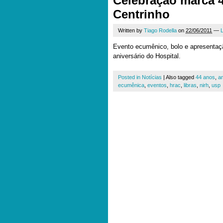
Celebração marca 
Centrinho
Written by
Tiago Rodella
on
22/06/2011
—
Evento ecumênico, bolo e apresentaç
aniversário do Hospital.
Posted in
Notícias
|
Also tagged
44 anos
,
an
ecumênica
,
eventos
,
hrac
,
libras
,
nirh
,
usp