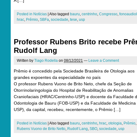
A […]
Posted in
Notícias
|
Also tagged
bauru
,
centrinho
,
Congresso
,
fonoaudio
hrac
,
Prêmio
,
SBFa
,
sociedade
,
tese
,
usp
Professor Rubens Brito recebe Pr
Rudolf Lang
Written by
Tiago Rodella
on
08/12/2021
—
Leave a Comment
Prêmio é concedido pela Sociedade Brasileira de Otologia aos
grandes expoentes da especialidade no país
O professor Rubens Vuono de Brito Neto, chefe da Seção de
Otorrinolaringologia do Hospital de Reabilitação de Anomalias
Craniofaciais (HRAC/Centrinho-USP) e docente da Faculdade 
Odontologia de Bauru (FOB-USP) e da Faculdade de Medicina
USP), da capital, recebeu, recentemente, o Prêmio […]
Posted in
Notícias
|
Also tagged
bauru
,
centrinho
,
hrac
,
otologia
,
Prêmio
,
Rubens Vuono de Brito Netto
,
Rudolf Lang
,
SBO
,
sociedade
,
usp