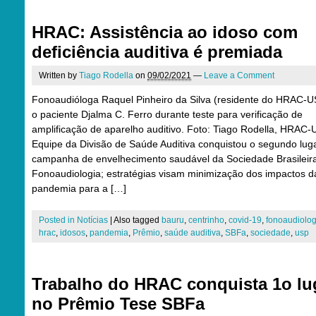
HRAC: Assistência ao idoso com
deficiência auditiva é premiada
Written by
Tiago Rodella
on
09/02/2021
—
Leave a Comment
Fonoaudióloga Raquel Pinheiro da Silva (residente do HRAC-U
o paciente Djalma C. Ferro durante teste para verificação de
amplificação de aparelho auditivo. Foto: Tiago Rodella, HRAC
Equipe da Divisão de Saúde Auditiva conquistou o segundo lug
campanha de envelhecimento saudável da Sociedade Brasileir
Fonoaudiologia; estratégias visam minimização dos impactos d
pandemia para a […]
Posted in
Notícias
|
Also tagged
bauru
,
centrinho
,
covid-19
,
fonoaudiolog
hrac
,
idosos
,
pandemia
,
Prêmio
,
saúde auditiva
,
SBFa
,
sociedade
,
usp
Trabalho do HRAC conquista 1o lu
no Prêmio Tese SBFa