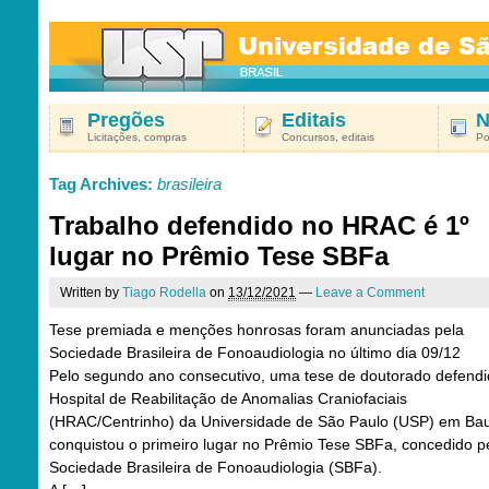
Pregões
Editais
N
Licitações, compras
Concursos, editais
Po
Tag Archives:
brasileira
Trabalho defendido no HRAC é 1º
lugar no Prêmio Tese SBFa
Written by
Tiago Rodella
on
13/12/2021
—
Leave a Comment
Tese premiada e menções honrosas foram anunciadas pela
Sociedade Brasileira de Fonoaudiologia no último dia 09/12
Pelo segundo ano consecutivo, uma tese de doutorado defendi
Hospital de Reabilitação de Anomalias Craniofaciais
(HRAC/Centrinho) da Universidade de São Paulo (USP) em Ba
conquistou o primeiro lugar no Prêmio Tese SBFa, concedido p
Sociedade Brasileira de Fonoaudiologia (SBFa).