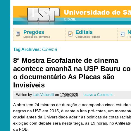
Pregões
Editais
N
Licitações, compras
Concursos, editais
Po
Tag Archives:
Cinema
8ª Mostra Ecofalante de cinema
acontece amanhã na USP Bauru c
o documentário As Placas são
Invisíveis
Written by
Luís Victorelli
on
17/09/2025
—
Leave a Comment
A obra tem 24 minutos de duração e acompanha cinco estudan
negras na USP em 2015, durante a luta pró-cotas, um moment
crucial antes da Universidade aderir às políticas de cotas raciais
exibição com debate será nesta terça, às 19 horas, no Anfiteatr
da FOB.