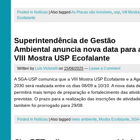
Posted in
Notícias
|
Also tagged
As Placas são Invisíveis
,
usp
,
VIII Mostra
Ecofalante
Superintendência de Gestão
Ambiental anuncia nova data para 
VIII Mostra USP Ecofalante
Written by
Luís Victorelli
on
15/08/2025
—
Leave a Comment
A SGA-USP comunica que a VIII Mostra USP Ecofalante e a A
2030 será realizada entre os dias 08/09 a 10/10. A nova data de
permitirá mais tempo de preparação e fortalecimento das ativi
previstas. O prazo para a realização das inscrições de atividad
também foi prorrogado para 29/08.
Posted in
Notícias
|
Also tagged
meio ambiente
,
Mostra Ecofalante
,
SGA