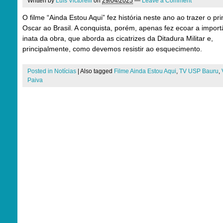
Written by
Luís Victorelli
on
29/04/2025
—
Leave a Comment
O filme “Ainda Estou Aqui” fez história neste ano ao trazer o pr
Oscar ao Brasil. A conquista, porém, apenas fez ecoar a import
inata da obra, que aborda as cicatrizes da Ditadura Militar e,
principalmente, como devemos resistir ao esquecimento.
Posted in
Notícias
|
Also tagged
Filme Ainda Estou Aqui
,
TV USP Bauru
,
Paiva