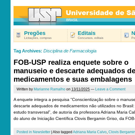
Pregões
Editais
N
Licitações, compras
Concursos, editais
Po
Tag Archives:
Disciplina de Farmacologia
FOB-USP realiza enquete sobre o
manuseio e descarte adequados d
medicamentos e suas embalagens
Written by
Marianne Ramalho
on
13/11/2025
—
Leave a Comment
A enquete integra a pesquisa “Conscientização sobre o manuse
descarte adequados de medicamentos não utilizados no Brasil
estudo transversal”, de autoria da professora Adriana Maria Cal
do aluno de Iniciação Científica Clovis Bergamin Griso, da FOB
Posted in
Newsletter
|
Also tagged
Adriana Maria Calvo
,
Clovis Bergami