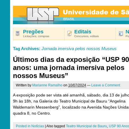
Pregões
Editais
N
Licitações, compras
Concursos, editais
Po
Tag Archives:
Jornada imersiva pelos nossos Museus
Últimos dias da exposição “USP 90
anos: uma jornada imersiva pelos
nossos Museus”
Written by
Marianne Ramalho
on
10/07/2024
—
Leave a Comment
A exposição pode ser vista até amanhã, sábado, dia 13 de julh
9h às 18h, na Galeria do Teatro Municipal de Bauru “Angelina
Waldemarin Messenberg”, localizado na Avenida Nações Unida
quadra 8, no Centro.
Posted in
Notícias
|
Also tagged
Teatro Municipal de Bauru
,
USP 90 Ano