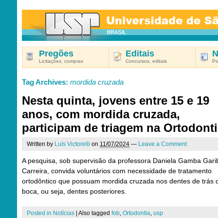
Pregões
Editais
N
Licitações, compras
Concursos, editais
Po
Tag Archives:
mordida cruzada
Nesta quinta, jovens entre 15 e 19
anos, com mordida cruzada,
participam de triagem na Ortodont
Written by
Luís Victorelli
on
11/07/2024
—
Leave a Comment
A pesquisa, sob supervisão da professora Daniela Gamba Gari
Carreira, convida voluntários com necessidade de tratamento
ortodôntico que possuam mordida cruzada nos dentes de trás 
boca, ou seja, dentes posteriores.
Posted in
Notícias
|
Also tagged
fob
,
Ortodontia
,
usp