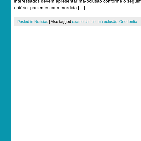
interessados devem apresentar má-oclusão conforme o seguin
critério: pacientes com mordida […]
Posted in
Notícias
|
Also tagged
exame clínico
,
má oclusão
,
Ortodontia