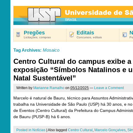
Pregões
Editais
N
Licitações, compras
Concursos, editais
Po
Tag Archives:
Mosaico
Centro Cultural do campus exibe a
exposição “Símbolos Natalinos e 
Natal Sustentável”
Written by
Marianne Ramalho
on
05/12/2025
—
Leave a Comment
Marcelo é natural de Bauru, técnico para Assuntos Administrati
trabalha na Universidade de São Paulo (USP) há 30 anos, e no
de Eventos (Centro Cultural) da Prefeitura do Campus Administ
de Bauru (PUSP-B) há 6 anos.
Posted in
Notícias
|
Also tagged
Centro Cultural
,
Marcelo Gonçalves
,
Sí