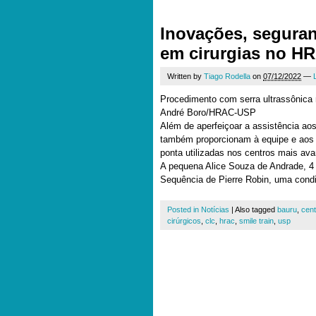
Inovações, seguran
em cirurgias no H
Written by
Tiago Rodella
on
07/12/2022
—
Procedimento com serra ultrassônica 
André Boro/HRAC-USP
Além de aperfeiçoar a assistência ao
também proporcionam à equipe e aos 
ponta utilizadas nos centros mais a
A pequena Alice Souza de Andrade, 
Sequência de Pierre Robin, uma condi
Posted in
Notícias
|
Also tagged
bauru
,
cent
cirúrgicos
,
clc
,
hrac
,
smile train
,
usp