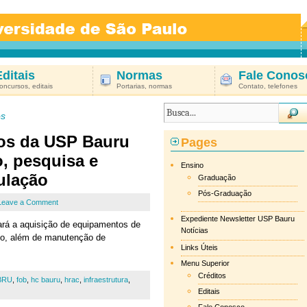
Editais
Normas
Fale Conos
oncursos, editais
Portarias, normas
Contato, telefones
os
os da USP Bauru
Pages
o, pesquisa e
Ensino
ulação
Graduação
Pós-Graduação
Leave a Comment
Expediente Newsletter USP Bauru
zará a aquisição de equipamentos de
Notícias
io, além de manutenção de
Links Úteis
Menu Superior
Créditos
BRU
,
fob
,
hc bauru
,
hrac
,
infraestrutura
,
Editais