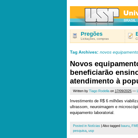
Pregões
Licitações, compras
C
Tag Archives:
novos equipament
Novos equipament
beneficiarão ensin
atendimento à pop
Written by
Tiago Rodella
on
17/09/2025
—
Investimento de R$ 6 milhões viabili
ultrassom, neuroimagem e microscóp
equipamento laboratorial.
Posted in
Notícias
|
Also tagged
bauru
,
FM
pesquisa
,
usp