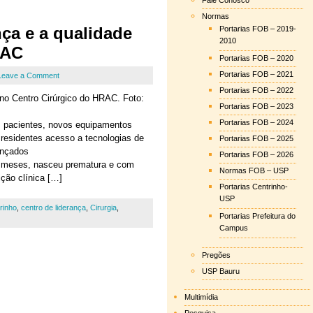
Fale Conosco
Normas
ça e a qualidade
Portarias FOB – 2019-
2010
RAC
Portarias FOB – 2020
Portarias FOB – 2021
Leave a Comment
Portarias FOB – 2022
no Centro Cirúrgico do HRAC. Foto:
Portarias FOB – 2023
Portarias FOB – 2024
s pacientes, novos equipamentos
residentes acesso a tecnologias de
Portarias FOB – 2025
vançados
Portarias FOB – 2026
4 meses, nasceu prematura e com
Normas FOB – USP
ção clínica […]
Portarias Centrinho-
USP
rinho
,
centro de liderança
,
Cirurgia
,
Portarias Prefeitura do
Campus
Pregões
USP Bauru
Multimídia