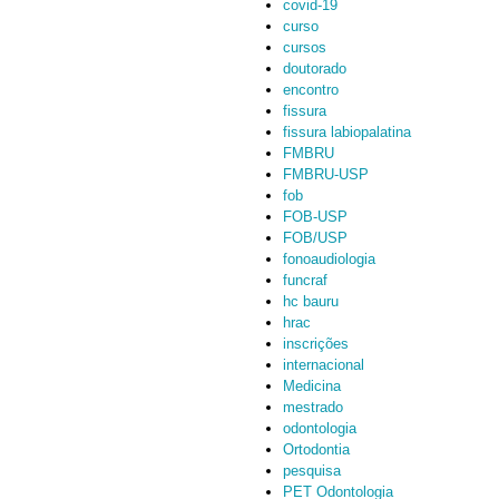
covid-19
curso
cursos
doutorado
encontro
fissura
fissura labiopalatina
FMBRU
FMBRU-USP
fob
FOB-USP
FOB/USP
fonoaudiologia
funcraf
hc bauru
hrac
inscrições
internacional
Medicina
mestrado
odontologia
Ortodontia
pesquisa
PET Odontologia