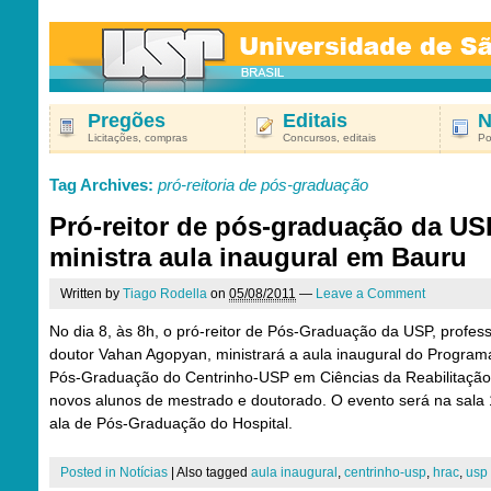
Pregões
Editais
N
Licitações, compras
Concursos, editais
Po
Tag Archives:
pró-reitoria de pós-graduação
Pró-reitor de pós-graduação da US
ministra aula inaugural em Bauru
Written by
Tiago Rodella
on
05/08/2011
—
Leave a Comment
No dia 8, às 8h, o pró-reitor de Pós-Graduação da USP, profes
doutor Vahan Agopyan, ministrará a aula inaugural do Program
Pós-Graduação do Centrinho-USP em Ciências da Reabilitação
novos alunos de mestrado e doutorado. O evento será na sala 
ala de Pós-Graduação do Hospital.
Posted in
Notícias
|
Also tagged
aula inaugural
,
centrinho-usp
,
hrac
,
usp