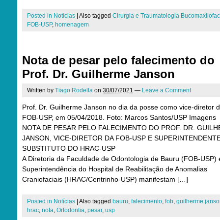
Posted in
Notícias
|
Also tagged
Cirurgia e Traumatologia Bucomaxilofac
FOB-USP
,
homenagem
Nota de pesar pelo falecimento do
Prof. Dr. Guilherme Janson
Written by
Tiago Rodella
on
30/07/2021
—
Leave a Comment
Prof. Dr. Guilherme Janson no dia da posse como vice-diretor 
FOB-USP, em 05/04/2018. Foto: Marcos Santos/USP Imagens
NOTA DE PESAR PELO FALECIMENTO DO PROF. DR. GUIL
JANSON, VICE-DIRETOR DA FOB-USP E SUPERINTENDENT
SUBSTITUTO DO HRAC-USP
A Diretoria da Faculdade de Odontologia de Bauru (FOB-USP) 
Superintendência do Hospital de Reabilitação de Anomalias
Craniofaciais (HRAC/Centrinho-USP) manifestam […]
Posted in
Notícias
|
Also tagged
bauru
,
falecimento
,
fob
,
guilherme jans
hrac
,
nota
,
Ortodontia
,
pesar
,
usp