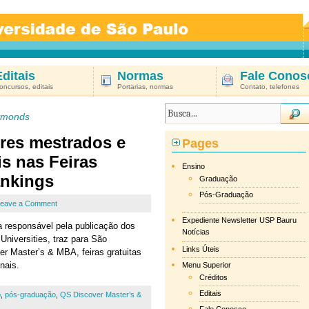
Editais
Normas
Fale Conos
oncursos, editais
Portarias, normas
Contato, telefones
ymonds
res mestrados e
Pages
s nas Feiras
Ensino
ankings
Graduação
Pós-Graduação
eave a Comment
Expediente Newsletter USP Bauru
 responsável pela publicação dos
Notícias
 Universities, traz para São
Links Úteis
r Master’s & MBA, feiras gratuitas
nais.
Menu Superior
Créditos
Editais
o
,
pós-graduação
,
QS Discover Master’s &