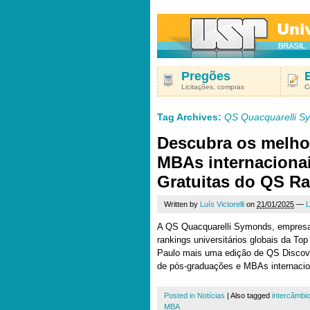
Pregões
Licitações, compras
C
Tag Archives:
QS Quacquarelli S
Descubra os melho
MBAs internacionai
Gratuitas do QS R
Written by
Luís Victorelli
on
21/01/2025
—
L
A QS Quacquarelli Symonds, empresa
rankings universitários globais da Top
Paulo mais uma edição de QS Discove
de pós-graduações e MBAs internacio
Posted in
Notícias
|
Also tagged
intercâmbi
MBA