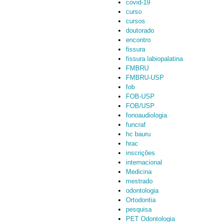
covid-19
curso
cursos
doutorado
encontro
fissura
fissura labiopalatina
FMBRU
FMBRU-USP
fob
FOB-USP
FOB/USP
fonoaudiologia
funcraf
hc bauru
hrac
inscrições
internacional
Medicina
mestrado
odontologia
Ortodontia
pesquisa
PET Odontologia