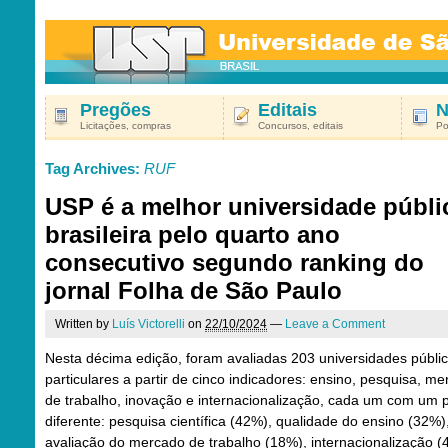
Pregões
Editais
N
Licitações, compras
Concursos, editais
Po
Tag Archives:
RUF
USP é a melhor universidade públi
brasileira pelo quarto ano
consecutivo segundo ranking do
jornal Folha de São Paulo
Written by
Luís Victorelli
on
22/10/2024
—
Leave a Comment
Nesta décima edição, foram avaliadas 203 universidades públi
particulares a partir de cinco indicadores: ensino, pesquisa, m
de trabalho, inovação e internacionalização, cada um com um 
diferente: pesquisa científica (42%), qualidade do ensino (32%)
avaliação do mercado de trabalho (18%), internacionalização (