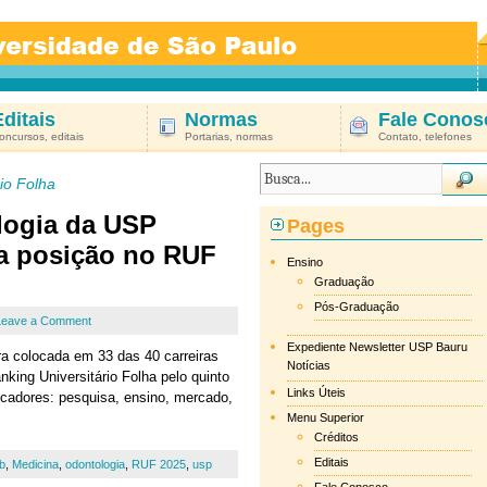
Editais
Normas
Fale Conos
oncursos, editais
Portarias, normas
Contato, telefones
io Folha
logia da USP
Pages
ra posição no RUF
Ensino
Graduação
Pós-Graduação
Leave a Comment
Expediente Newsletter USP Bauru
ra colocada em 33 das 40 carreiras
Notícias
king Universitário Folha pelo quinto
Links Úteis
icadores: pesquisa, ensino, mercado,
Menu Superior
Créditos
Editais
b
,
Medicina
,
odontologia
,
RUF 2025
,
usp