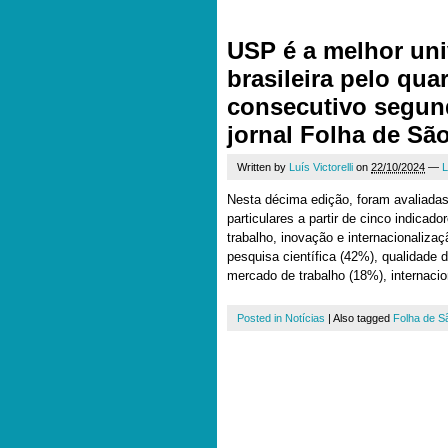
USP é a melhor uni
brasileira pelo qua
consecutivo segun
jornal Folha de Sã
Written by
Luís Victorelli
on
22/10/2024
—
L
Nesta décima edição, foram avaliadas
particulares a partir de cinco indicad
trabalho, inovação e internacionaliz
pesquisa científica (42%), qualidade 
mercado de trabalho (18%), internaci
Posted in
Notícias
|
Also tagged
Folha de S