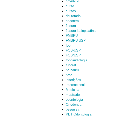
covid-19
curso
cursos
doutorado
encontro
fissura
fissura labiopalatina
FMBRU
FMBRU-USP
fob
FOB-USP
FOB/USP
fonoaudiologia
funcraf
hc bauru
hrac
inscrições
internacional
Medicina
mestrado
odontologia
Ortodontia
pesquisa
PET Odontologia