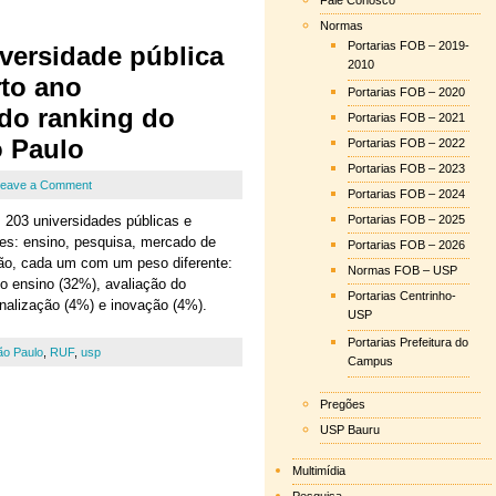
Fale Conosco
Normas
Portarias FOB – 2019-
versidade pública
2010
rto ano
Portarias FOB – 2020
do ranking do
Portarias FOB – 2021
o Paulo
Portarias FOB – 2022
Portarias FOB – 2023
eave a Comment
Portarias FOB – 2024
 203 universidades públicas e
Portarias FOB – 2025
ores: ensino, pesquisa, mercado de
Portarias FOB – 2026
ação, cada um com um peso diferente:
Normas FOB – USP
do ensino (32%), avaliação do
Portarias Centrinho-
onalização (4%) e inovação (4%).
USP
Portarias Prefeitura do
ão Paulo
,
RUF
,
usp
Campus
Pregões
USP Bauru
Multimídia