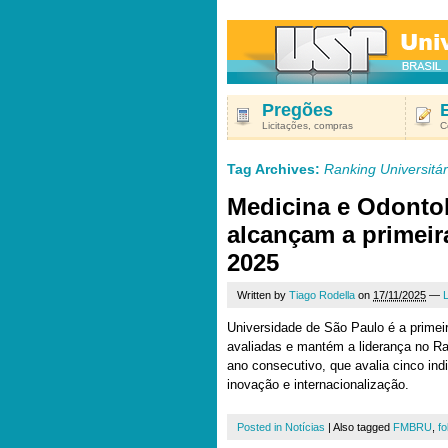
Pregões
Licitações, compras
C
Tag Archives:
Ranking Universitár
Medicina e Odonto
alcançam a primei
2025
Written by
Tiago Rodella
on
17/11/2025
—
Universidade de São Paulo é a primei
avaliadas e mantém a liderança no Ran
ano consecutivo, que avalia cinco ind
inovação e internacionalização.
Posted in
Notícias
|
Also tagged
FMBRU
,
fo