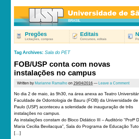
Pregões
Editais
N
Licitações, compras
Concursos, editais
Po
Tag Archives:
Sala do PET
FOB/USP conta com novas
instalações no campus
Written by
Marianne Ramalho
on
29/04/2016
—
Leave a Comment
No dia 2 de maio, às 9h30, na área anexa ao Teatro Universitár
Faculdade de Odontologia de Bauru (FOB) da Universidade de
Paulo (USP) aconteceu a solenidade de inauguração de três
instalações no campus.
As instalações constam do Bloco Didático III – Auditório “Profª D
Maria Cecilia Bevilacqua”, Sala do Programa de Educação Tutor
[…]