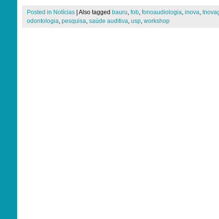
Posted in
Notícias
|
Also tagged
bauru
,
fob
,
fonoaudiologia
,
inova
,
Inova
odontologia
,
pesquisa
,
saúde auditiva
,
usp
,
workshop