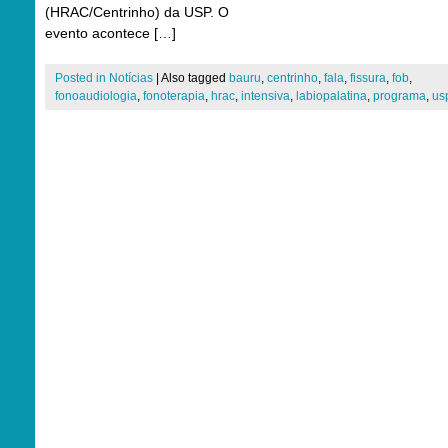
(HRAC/Centrinho) da USP. O
evento acontece […]
Posted in
Notícias
|
Also tagged
bauru
,
centrinho
,
fala
,
fissura
,
fob
,
fonoaudiologia
,
fonoterapia
,
hrac
,
intensiva
,
labiopalatina
,
programa
,
us