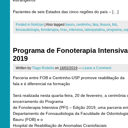
estrangeiros
Pacientes de seis Estados das cinco regiões do país – […]
Posted in
Notícias
|
Also tagged
bauru
,
centrinho
,
fala
,
fissura
,
fob
,
fonoaudiologia
,
fonoterapia
,
hrac
,
intensiva
,
labiopalatina
,
programa
,
us
Programa de Fonoterapia Intensiva
2019
Written by
Tiago Rodella
on
18/02/2019
—
Leave a Comment
Parceria entre FOB e Centrinho-USP promove reabilitação da
fala e é diferencial na formação
Será realizada nesta quarta-feira, 20 de fevereiro, a cerimônia 
encerramento do Programa
de Fonoterapia Intensiva (PFI) – Edição 2019, uma parceria en
Departamento de Fonoaudiologia da Faculdade de Odontologi
Bauru (FOB) e o
Hospital de Reabilitação de Anomalias Craniofaciais