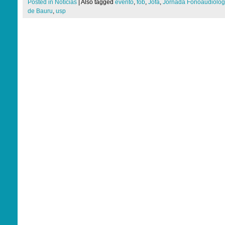
Posted in
Notícias
|
Also tagged
evento
,
fob
,
Jofa
,
Jornada Fonoaudiológ
de Bauru
,
usp