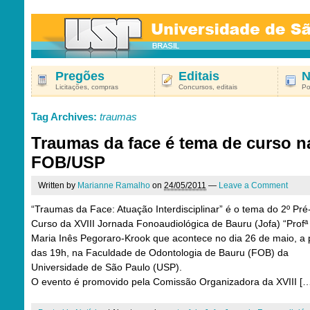
Pregões
Editais
N
Licitações, compras
Concursos, editais
Po
Tag Archives:
traumas
Traumas da face é tema de curso n
FOB/USP
Written by
Marianne Ramalho
on
24/05/2011
—
Leave a Comment
“Traumas da Face: Atuação Interdisciplinar” é o tema do 2º Pré
Curso da XVIII Jornada Fonoaudiológica de Bauru (Jofa) “Profª
Maria Inês Pegoraro-Krook que acontece no dia 26 de maio, a p
das 19h, na Faculdade de Odontologia de Bauru (FOB) da
Universidade de São Paulo (USP).
O evento é promovido pela Comissão Organizadora da XVIII [