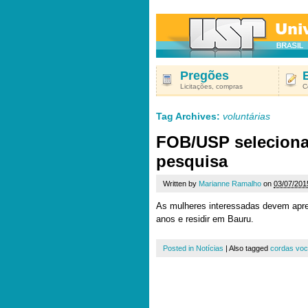
Pregões
Licitações, compras
C
Tag Archives:
voluntárias
FOB/USP seleciona 
pesquisa
Written by
Marianne Ramalho
on
03/07/201
As mulheres interessadas devem apres
anos e residir em Bauru.
Posted in
Notícias
|
Also tagged
cordas voc