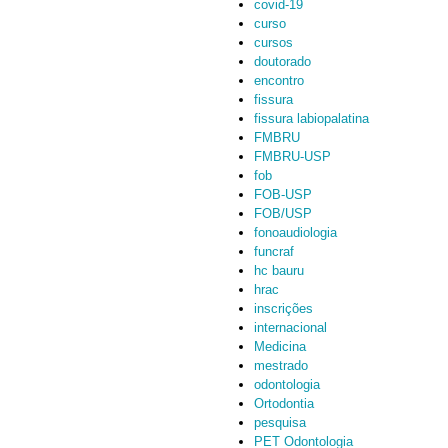
covid-19
curso
cursos
doutorado
encontro
fissura
fissura labiopalatina
FMBRU
FMBRU-USP
fob
FOB-USP
FOB/USP
fonoaudiologia
funcraf
hc bauru
hrac
inscrições
internacional
Medicina
mestrado
odontologia
Ortodontia
pesquisa
PET Odontologia