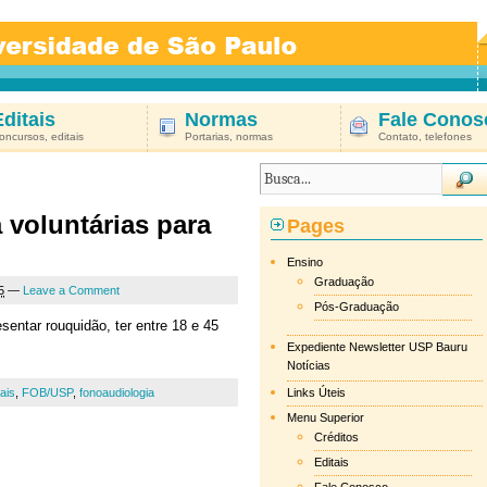
Editais
Normas
Fale Conos
oncursos, editais
Portarias, normas
Contato, telefones
voluntárias para
Pages
Ensino
Graduação
5
—
Leave a Comment
Pós-Graduação
entar rouquidão, ter entre 18 e 45
Expediente Newsletter USP Bauru
Notícias
ais
,
FOB/USP
,
fonoaudiologia
Links Úteis
Menu Superior
Créditos
Editais