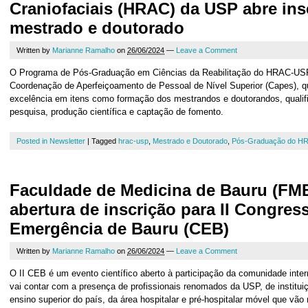
Craniofaciais (HRAC) da USP abre ins
mestrado e doutorado
Written by
Marianne Ramalho
on
26/06/2024
—
Leave a Comment
O Programa de Pós-Graduação em Ciências da Reabilitação do HRAC-USP
Coordenação de Aperfeiçoamento de Pessoal de Nível Superior (Capes), qu
excelência em itens como formação dos mestrandos e doutorandos, qualif
pesquisa, produção científica e captação de fomento.
Posted in
Newsletter
|
Tagged
hrac-usp
,
Mestrado e Doutorado
,
Pós-Graduação do H
Faculdade de Medicina de Bauru (FM
abertura de inscrição para II Congres
Emergência de Bauru (CEB)
Written by
Marianne Ramalho
on
26/06/2024
—
Leave a Comment
O II CEB é um evento científico aberto à participação da comunidade inte
vai contar com a presença de profissionais renomados da USP, de institu
ensino superior do país, da área hospitalar e pré-hospitalar móvel que vão 