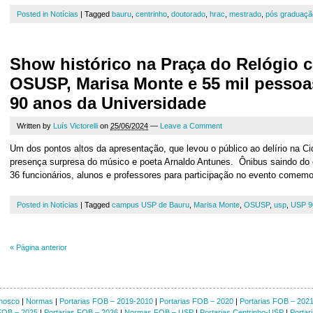
Posted in
Notícias
|
Tagged
bauru
,
centrinho
,
doutorado
,
hrac
,
mestrado
,
pós graduaçã
Show histórico na Praça do Relógio 
OSUSP, Marisa Monte e 55 mil pesso
90 anos da Universidade
Written by
Luís Victorelli
on
25/06/2024
—
Leave a Comment
Um dos pontos altos da apresentação, que levou o público ao delírio na Cid
presença surpresa do músico e poeta Arnaldo Antunes. Ônibus saindo do
36 funcionários, alunos e professores para participação no evento comemo
Posted in
Notícias
|
Tagged
campus USP de Bauru
,
Marisa Monte
,
OSUSP
,
usp
,
USP 9
«
Página anterior
nosco
|
Normas
|
Portarias FOB – 2019-2010
|
Portarias FOB – 2020
|
Portarias FOB – 202
 FOB – 2025
|
Portarias FOB – 2026
|
Normas FOB – USP
|
Portarias Centrinho-USP
|
Portar