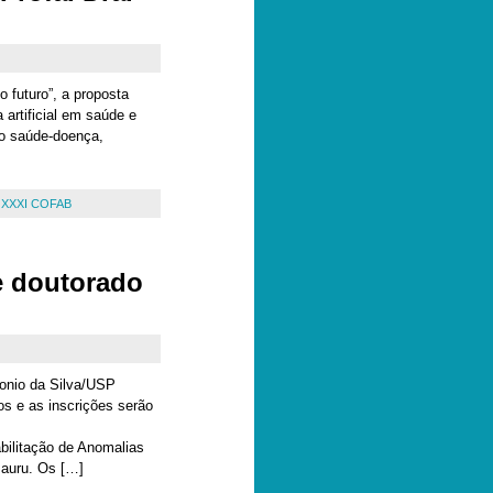
futuro”, a proposta
 artificial em saúde e
o saúde-doença,
,
XXXI COFAB
e doutorado
onio da Silva/USP
os e as inscrições serão
bilitação de Anomalias
Bauru. Os […]