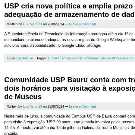
USP cria nova política e amplia prazo
adequação de armazenamento de da
Written by
Luís Victorelli
on
28/06/2024
—
Leave a Comment
A Superintendência de Tecnologia da Informação prorrogou até o dia 1º de
comunidade uspiana se adequar às novas regras do Google Workspace fo
adicional será disponibilizado no Google Cloud Storage.
Posted in
Notícias
|
Tagged
E-mail USP
,
Google Cloud Storage
,
Google Workspace for 
Comunidade USP Bauru conta com tr
dois horários para visitação à exposi
de Museus
Written by
Luís Victorelli
on
28/06/2024
—
Leave a Comment
Neste mês de julho, a comunidade do Campus USP de Bauru contará com d
para visita à exposição “USP 90 anos: uma jornada imersiva pelos nosso
14h45. A mostra vai até o dia 13 de julho na Galeria do Teatro Municipal 
gratuita.