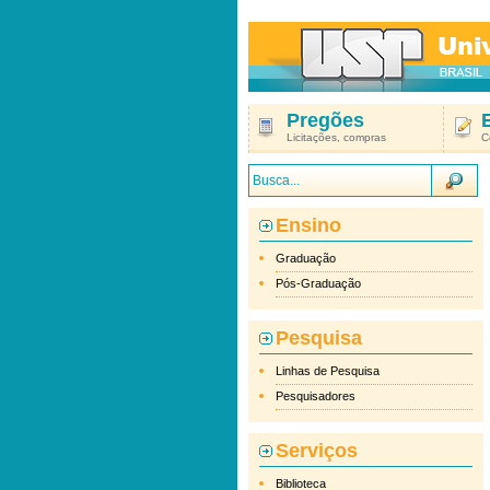
Pregões
Licitações, compras
C
Ensino
Graduação
Pós-Graduação
Pesquisa
Linhas de Pesquisa
Pesquisadores
Serviços
Biblioteca