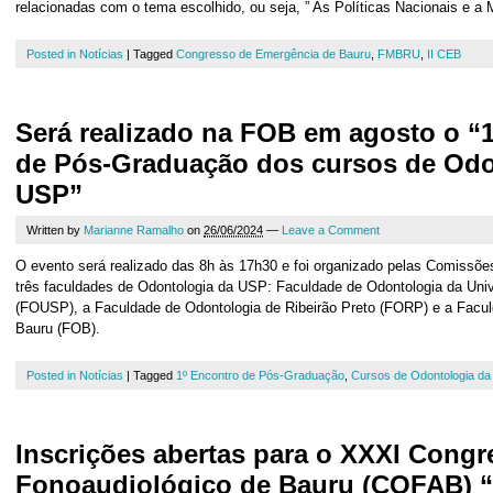
relacionadas com o tema escolhido, ou seja, ” As Políticas Nacionais e a
Posted in
Notícias
|
Tagged
Congresso de Emergência de Bauru
,
FMBRU
,
II CEB
Será realizado na FOB em agosto o “
de Pós-Graduação dos cursos de Odo
USP”
Written by
Marianne Ramalho
on
26/06/2024
—
Leave a Comment
O evento será realizado das 8h às 17h30 e foi organizado pelas Comissõ
três faculdades de Odontologia da USP: Faculdade de Odontologia da Uni
(FOUSP), a Faculdade de Odontologia de Ribeirão Preto (FORP) e a Facul
Bauru (FOB).
Posted in
Notícias
|
Tagged
1º Encontro de Pós-Graduação
,
Cursos de Odontologia d
Inscrições abertas para o XXXI Congr
Fonoaudiológico de Bauru (COFAB) “P