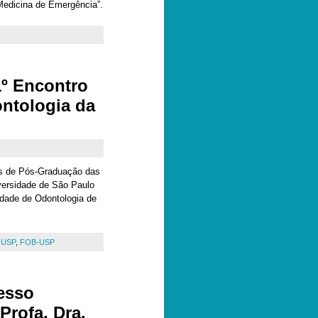
 Medicina de Emergência”.
1º Encontro
ntologia da
es de Pós-Graduação das
versidade de São Paulo
dade de Odontologia de
a USP
,
FOB-USP
esso
rofa. Dra.