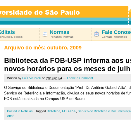
Editais
Normas
Fale Conos
oncursos, editais
Portarias, normas
Contato, telefones
Arquivo do mês:
outubro, 2009
Biblioteca da FOB-USP informa aos u
novos horários para os meses de julh
Written by
Luís Victorelli
on
28/06/2024
—
Leave a Comment
O Serviço de Biblioteca e Documentação “Prof. Dr. Antônio Gabriel Atta”,
Serviço de Referência e Informação, divulga os seus novos horários de fu
FOB está localizada no Campus USP de Bauru.
Posted in
Notícias
|
Tagged
Biblioteca
,
FOB-USP
,
Serviço de Biblioteca e Documentação
Atta"