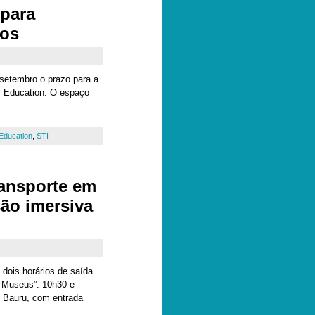
 para
dos
 setembro o prazo para a
r Education. O espaço
Education
,
STI
ansporte em
ção imersiva
ois horários de saída
s Museus”: 10h30 e
de Bauru, com entrada