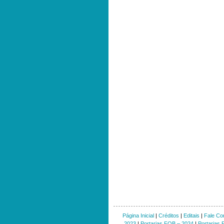
Página Inicial
|
Créditos
|
Editais
|
Fale Co
2023
|
Portarias FOB – 2024
|
Portarias