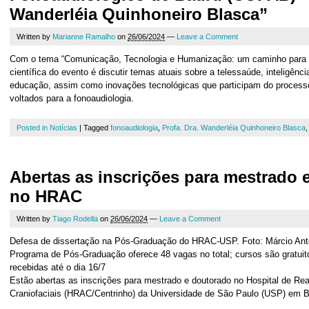
Wanderléia Quinhoneiro Blasca”
Written by
Marianne Ramalho
on
26/06/2024
—
Leave a Comment
Com o tema “Comunicação, Tecnologia e Humanização: um caminho para o 
científica do evento é discutir temas atuais sobre a telessaúde, inteligência
educação, assim como inovações tecnológicas que participam do process
voltados para a fonoaudiologia.
Posted in
Notícias
|
Tagged
fonoaudiologia
,
Profa. Dra. Wanderléia Quinhoneiro Blasca
Abertas as inscrições para mestrado 
no HRAC
Written by
Tiago Rodella
on
26/06/2024
—
Leave a Comment
Defesa de dissertação na Pós-Graduação do HRAC-USP. Foto: Márcio Ant
Programa de Pós-Graduação oferece 48 vagas no total; cursos são gratuit
recebidas até o dia 16/7
Estão abertas as inscrições para mestrado e doutorado no Hospital de Rea
Craniofaciais (HRAC/Centrinho) da Universidade de São Paulo (USP) em 