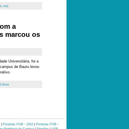
o
,
usp
com a
as marcou os
ade Universitária, foi a
 campus de Bauru levou
rativo.
0 Anos
1
|
Portarias FOB – 2022
|
Portarias FOB –
ias Prefeitura do Campus
|
Pregões
|
USP