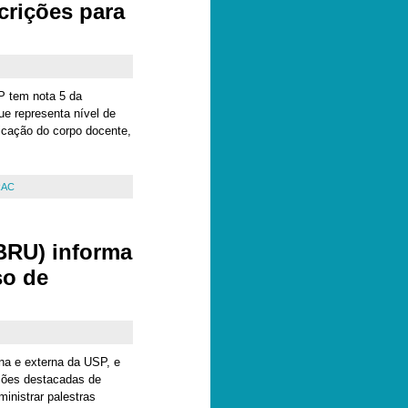
crições para
 tem nota 5 da
e representa nível de
icação do corpo docente,
RAC
BRU) informa
so de
rna e externa da USP, e
ições destacadas de
ministrar palestras