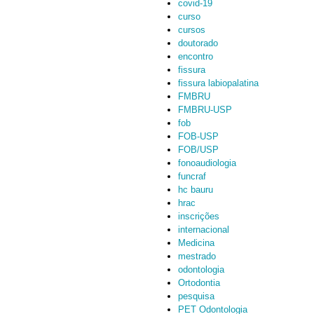
covid-19
curso
cursos
doutorado
encontro
fissura
fissura labiopalatina
FMBRU
FMBRU-USP
fob
FOB-USP
FOB/USP
fonoaudiologia
funcraf
hc bauru
hrac
inscrições
internacional
Medicina
mestrado
odontologia
Ortodontia
pesquisa
PET Odontologia