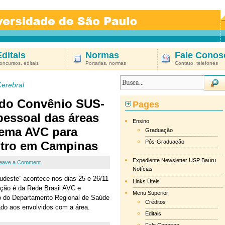
Editais
Normas
Fale Conos
oncursos, editais
Portarias, normas
Contato, telefones
Cerebral
do Convênio SUS-
Pages
essoal das áreas
Ensino
tema AVC para
Graduação
Pós-Graduação
ntro em Campinas
Expediente Newsletter USP Bauru
eave a Comment
Notícias
udeste” acontece nos dias 25 e 26/11
Links Úteis
ção é da Rede Brasil AVC e
Menu Superior
do do Departamento Regional de Saúde
Créditos
ado aos envolvidos com a área.
Editais