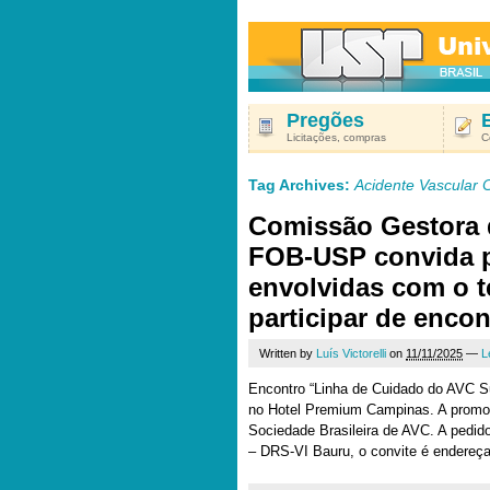
Pregões
Licitações, compras
C
Tag Archives:
Acidente Vascular 
Comissão Gestora 
FOB-USP convida p
envolvidas com o 
participar de enco
Written by
Luís Victorelli
on
11/11/2025
—
L
Encontro “Linha de Cuidado do AVC S
no Hotel Premium Campinas. A promo
Sociedade Brasileira de AVC. A pedi
– DRS-VI Bauru, o convite é endereç