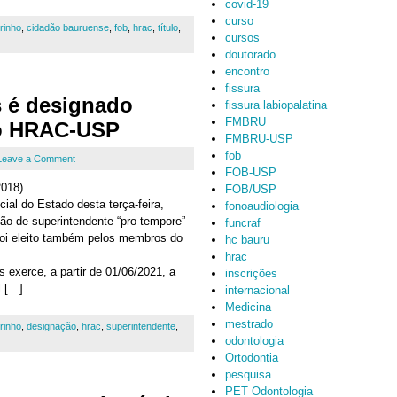
covid-19
curso
rinho
,
cidadão bauruense
,
fob
,
hrac
,
título
,
cursos
doutorado
encontro
fissura
s é designado
fissura labiopalatina
FMBRU
do HRAC-USP
FMBRU-USP
fob
Leave a Comment
FOB-USP
018)
FOB/USP
cial do Estado desta terça-feira,
fonoaudiologia
ção de superintendente “pro tempore”
funcraf
foi eleito também pelos membros do
hc bauru
hrac
s exerce, a partir de 01/06/2021, a
inscrições
l […]
internacional
Medicina
mestrado
rinho
,
designação
,
hrac
,
superintendente
,
odontologia
Ortodontia
pesquisa
PET Odontologia