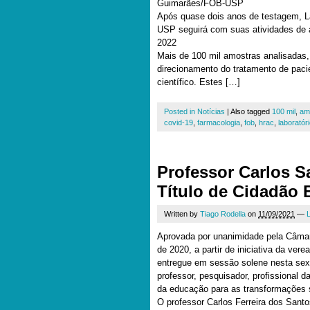
Guimarães/FOB-USP
Após quase dois anos de testagem, L
USP seguirá com suas atividades de 
2022
Mais de 100 mil amostras analisadas, 
direcionamento do tratamento de pac
científico. Estes […]
Posted in
Notícias
|
Also tagged
100 mil
,
am
covid-19
,
farmacologia
,
fob
,
hrac
,
laboratór
Professor Carlos S
Título de Cidadão
Written by
Tiago Rodella
on
11/09/2021
—
Aprovada por unanimidade pela Câma
de 2020, a partir de iniciativa da verea
entregue em sessão solene nesta sexta
professor, pesquisador, profissional 
da educação para as transformações 
O professor Carlos Ferreira dos Santos