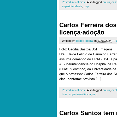
Posted in
Notícias
|
Also tagged
bauru
,
ces
superintendente
,
usp
Carlos Ferreira do
licença-adoção
Written by
Tiago Rodella
on
17/01/2024
—
Foto: Cecília Bastos/USP Imagens
Dra. Cleide Felício de Carvalho Carrar
assume comando do HRAC-USP a parti
A Superintendência do Hospital de Rea
(HRAC/Centrinho) da Universidade de
que o professor Carlos Ferreira dos 
dias, conforme previsto […]
Posted in
Notícias
|
Also tagged
bauru
,
cent
hrac
,
superintendência
,
usp
Carlos Santos tem