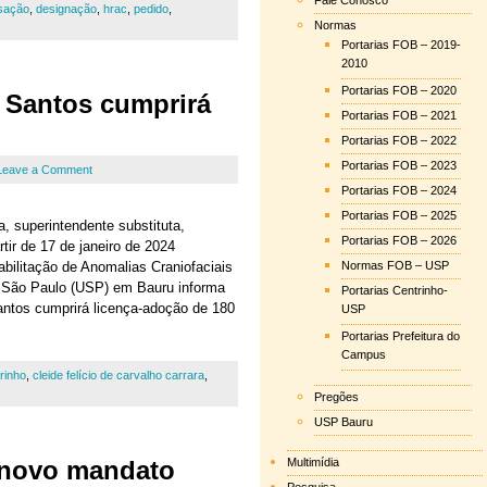
Fale Conosco
sação
,
designação
,
hrac
,
pedido
,
Normas
Portarias FOB – 2019-
2010
Portarias FOB – 2020
s Santos cumprirá
Portarias FOB – 2021
Portarias FOB – 2022
Portarias FOB – 2023
Leave a Comment
Portarias FOB – 2024
Portarias FOB – 2025
a, superintendente substituta,
Portarias FOB – 2026
r de 17 de janeiro de 2024
bilitação de Anomalias Craniofaciais
Normas FOB – USP
 São Paulo (USP) em Bauru informa
Portarias Centrinho-
Santos cumprirá licença-adoção de 180
USP
Portarias Prefeitura do
Campus
rinho
,
cleide felício de carvalho carrara
,
Pregões
USP Bauru
 novo mandato
Multimídia