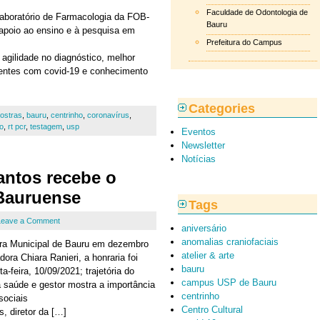
Faculdade de Odontologia de
aboratório de Farmacologia da FOB-
Bauru
apoio ao ensino e à pesquisa em
Prefeitura do Campus
agilidade no diagnóstico, melhor
ientes com covid-19 e conhecimento
Categories
ostras
,
bauru
,
centrinho
,
coronavírus
,
io
,
rt pcr
,
testagem
,
usp
Eventos
Newsletter
Notícias
antos recebe o
 Bauruense
Tags
Leave a Comment
aniversário
anomalias craniofaciais
ra Municipal de Bauru em dezembro
atelier & arte
dora Chiara Ranieri, a honraria foi
bauru
-feira, 10/09/2021; trajetória do
campus USP de Bauru
da saúde e gestor mostra a importância
centrinho
sociais
Centro Cultural
, diretor da […]