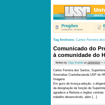
Pregões
Licitações, compras
C
Tag Archives:
Carlos Ferreira do
Comunicado do Prof
à comunidade do 
Written by
Tiago Rodella
on
16/04/2024
—
Carlos Ferreira dos Santos, Superiten
Anomalias Craniofaciaisda USP do H
Imagens
Em gozo de licença-adoção, o dirige
da designação da função de Superi
agradece a Reitoria e órgãos centrais
trabalho desenvolvido, além […]