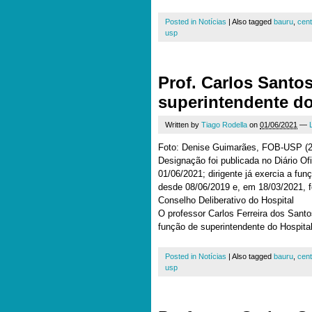
Posted in
Notícias
|
Also tagged
bauru
,
cent
usp
Prof. Carlos Santo
superintendente 
Written by
Tiago Rodella
on
01/06/2021
—
Foto: Denise Guimarães, FOB-USP (2
Designação foi publicada no Diário Ofi
01/06/2021; dirigente já exercia a fun
desde 08/06/2019 e, em 18/03/2021, 
Conselho Deliberativo do Hospital
O professor Carlos Ferreira dos Santo
função de superintendente do Hospita
Posted in
Notícias
|
Also tagged
bauru
,
cent
usp