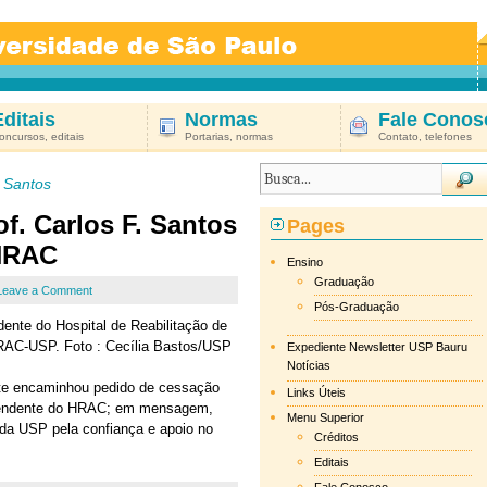
Editais
Normas
Fale Conos
oncursos, editais
Portarias, normas
Contato, telefones
s Santos
. Carlos F. Santos
Pages
HRAC
Ensino
Graduação
Leave a Comment
Pós-Graduação
dente do Hospital de Reabilitação de
RAC-USP. Foto : Cecília Bastos/USP
Expediente Newsletter USP Bauru
Notícias
nte encaminhou pedido de cessação
Links Úteis
ntendente do HRAC; em mensagem,
Menu Superior
 da USP pela confiança e apoio no
Créditos
Editais