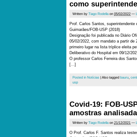
como superintend
Written by
Tiago Rodella
on
05/02/2022
—
Prof. Carlos Santos, superintendent
Guimarães/FOB-USP (2018)
Designação foi publicada no Diário Of
05/02/2022, com mandato a partir de 2
primeiro lugar na lista tríplice eleit
Deliberativo do Hospital em 09/12/20
O professor Carlos Ferreira dos Sant
[…]
Posted in
Notícias
|
Also tagged
bauru
,
cent
usp
Covid-19: FOB-USP 
amostras analisad
Written by
Tiago Rodella
on
21/12/2021
—
O Prof. Carlos F. Santos realiza test