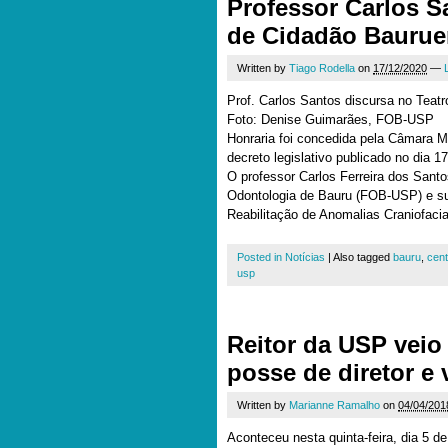
Professor Carlos Sa
de Cidadão Baurue
Written by
Tiago Rodella
on
17/12/2020
—
Prof. Carlos Santos discursa no Teatr
Foto: Denise Guimarães, FOB-USP
Honraria foi concedida pela Câmara M
decreto legislativo publicado no dia 1
O professor Carlos Ferreira dos Santo
Odontologia de Bauru (FOB-USP) e su
Reabilitação de Anomalias Craniofac
Posted in
Notícias
|
Also tagged
bauru
,
cent
usp
Reitor da USP veio
posse de diretor e 
Written by
Marianne Ramalho
on
04/04/201
Aconteceu nesta quinta-feira, dia 5 de