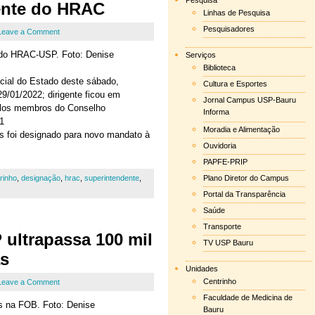
Pesquisa
ente do HRAC
Linhas de Pesquisa
Pesquisadores
Leave a Comment
e do HRAC-USP. Foto: Denise
Serviços
Biblioteca
icial do Estado deste sábado,
Cultura e Esportes
9/01/2022; dirigente ficou em
Jornal Campus USP-Bauru
a pelos membros do Conselho
Informa
21
Moradia e Alimentação
os foi designado para novo mandato à
Ouvidoria
PAPFE-PRIP
rinho
,
designação
,
hrac
,
superintendente
,
Plano Diretor do Campus
Portal da Transparência
Saúde
Transporte
ultrapassa 100 mil
TV USP Bauru
as
Unidades
Centrinho
Leave a Comment
Faculdade de Medicina de
es na FOB. Foto: Denise
Bauru