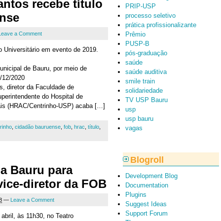
ntos recebe título
PRIP-USP
nse
processo seletivo
prática profissionalizante
Leave a Comment
Prêmio
PUSP-B
o Universitário em evento de 2019.
pós-graduação
saúde
unicipal de Bauru, por meio de
saúde auditiva
7/12/2020
smile train
s, diretor da Faculdade de
solidariedade
perintendente do Hospital de
TV USP Bauru
iais (HRAC/Centrinho-USP) acaba […]
usp
usp bauru
rinho
,
cidadão bauruense
,
fob
,
hrac
,
título
,
vagas
Blogroll
 a Bauru para
Development Blog
vice-diretor da FOB
Documentation
Plugins
8
—
Leave a Comment
Suggest Ideas
Support Forum
 abril, às 11h30, no Teatro