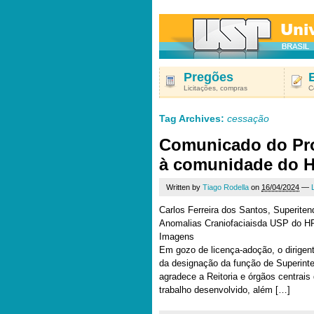
Pregões
Licitações, compras
C
Tag Archives:
cessação
Comunicado do Prof
à comunidade do 
Written by
Tiago Rodella
on
16/04/2024
—
Carlos Ferreira dos Santos, Superiten
Anomalias Craniofaciaisda USP do H
Imagens
Em gozo de licença-adoção, o dirige
da designação da função de Superi
agradece a Reitoria e órgãos centrais
trabalho desenvolvido, além […]