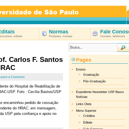
Editais
Normas
Fale Conos
oncursos, editais
Portarias, normas
Contato, telefones
. Carlos F. Santos
Pages
HRAC
Ensino
Graduação
Leave a Comment
Pós-Graduação
dente do Hospital de Reabilitação de
RAC-USP. Foto : Cecília Bastos/USP
Expediente Newsletter USP Bauru
Notícias
nte encaminhou pedido de cessação
Links Úteis
ntendente do HRAC; em mensagem,
Menu Superior
 da USP pela confiança e apoio no
Créditos
Editais