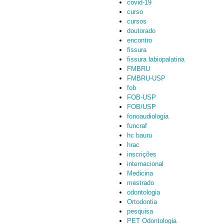
covid-19
curso
cursos
doutorado
encontro
fissura
fissura labiopalatina
FMBRU
FMBRU-USP
fob
FOB-USP
FOB/USP
fonoaudiologia
funcraf
hc bauru
hrac
inscrições
internacional
Medicina
mestrado
odontologia
Ortodontia
pesquisa
PET Odontologia