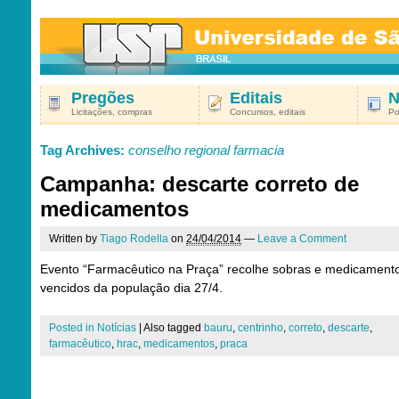
Pregões
Editais
N
Licitações, compras
Concursos, editais
Po
Tag Archives:
conselho regional farmacia
Campanha: descarte correto de
medicamentos
Written by
Tiago Rodella
on
24/04/2014
—
Leave a Comment
Evento “Farmacêutico na Praça” recolhe sobras e medicament
vencidos da população dia 27/4.
Posted in
Notícias
|
Also tagged
bauru
,
centrinho
,
correto
,
descarte
,
farmacêutico
,
hrac
,
medicamentos
,
praca