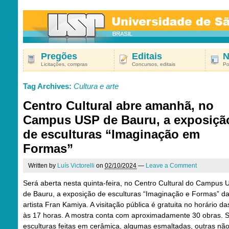
Pregões
Editais
N
Licitações, compras
Concursos, editais
Po
Tag Archives:
Cultura e arte
Centro Cultural abre amanhã, no
Campus USP de Bauru, a exposiçã
de esculturas “Imaginação em
Formas”
Written by
Luís Victorelli
on
02/10/2024
—
Leave a Comment
Será aberta nesta quinta-feira, no Centro Cultural do Campus
de Bauru, a exposição de esculturas “Imaginação e Formas” d
artista Fran Kamiya. A visitação pública é gratuita no horário da
às 17 horas. A mostra conta com aproximadamente 30 obras. 
esculturas feitas em cerâmica, algumas esmaltadas, outras não