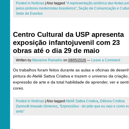
Posted in
Notícias
|
Also tagged
"A representação pictórica das festas ju
pelos pintores modernistas brasileiros"
,
Seção de Comunicação e Cultu
Setor de Eventos
Centro Cultural da USP apresenta
exposição infantojuvenil com 23
obras até o dia 29 de maio
Written by
Marianne Ramalho
on
09/05/2026
—
Leave a Comment
Os trabalhos foram feitos durante as aulas e oficinas de desen
pintura do Ateliê Sattva Criativa e trazem o universo da criação
expressão de arte e da total habilidade de aprender, ver e senti
cores.
Posted in
Notícias
|
Also tagged
Ateliê Sattva Criativa
,
Débora Cristina
Zaninotti Imasato Gimenez
,
“Expressões - do jeito que eu vejo e como e
sinto”