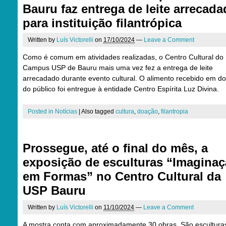
Bauru faz entrega de leite arrecad
para instituição filantrópica
Written by
Luís Victorelli
on
17/10/2024
—
Leave a Comment
Como é comum em atividades realizadas, o Centro Cultural do
Campus USP de Bauru mais uma vez fez a entrega de leite
arrecadado durante evento cultural. O alimento recebido em d
do público foi entregue à entidade Centro Espírita Luz Divina.
Posted in
Notícias
|
Also tagged
cultura
,
doação
,
filantropia
Prossegue, até o final do mês, a
exposição de esculturas “Imagina
em Formas” no Centro Cultural da
USP Bauru
Written by
Luís Victorelli
on
11/10/2024
—
Leave a Comment
A mostra conta com aproximadamente 30 obras. São escultura