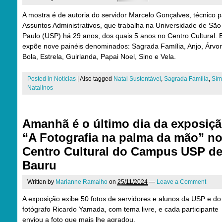
A mostra é de autoria do servidor Marcelo Gonçalves, técnico 
Assuntos Administrativos, que trabalha na Universidade de São
Paulo (USP) há 29 anos, dos quais 5 anos no Centro Cultural. 
expõe nove painéis denominados: Sagrada Família, Anjo, Árvor
Bola, Estrela, Guirlanda, Papai Noel, Sino e Vela.
Posted in
Notícias
|
Also tagged
Natal Sustentável
,
Sagrada Família
,
Sím
Natalinos
Amanhã é o último dia da exposiç
“A Fotografia na palma da mão” n
Centro Cultural do Campus USP d
Bauru
Written by
Marianne Ramalho
on
25/11/2024
—
Leave a Comment
A exposição exibe 50 fotos de servidores e alunos da USP e do
fotógrafo Ricardo Yamada, com tema livre, e cada participante
enviou a foto que mais lhe agradou.