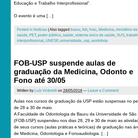
Educação e Trabalho Interprofissional”.
O evento é uma […]
Posted in
Notícias
|
Also tagged
bauru
,
fob
,
hrac
,
Medicina
,
ministério da
saúde
,
PET
,
poder público
,
saúde
,
sistema único de saúde
,
SUS
,
trabal
interprofissional
,
UNESP
,
universidade
,
usp
,
workshop
FOB-USP suspende aulas de
graduação da Medicina, Odonto e
Fono até 30/05
Written by
Luís Victorelli
on
28/05/2018
—
Leave a Comment
Aulas nos cursos de graduação da USP estão suspensas no pe
de 28 a 30 de maio.
A Faculdade de Odontologia de Bauru da Universidade de São
(FOB-USP) suspendeu nos dias 28, 29 e 30 de maio as ativida
de seus cursos (aulas práticas e teóricas) de graduação nas á
de Medicina, Odontologia e Fonoaudiologia. […]