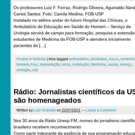
Os professores Luiz F. Ferraz, Rodrigo Oliveira, Aguinaldo Nard
Carlos Santos. Foto: Camila Medina, FOB-USP
Instalado no sétimo andar do futuro Hospital das Clínicas, o
Ambulatório de Educação em Saúde do Homem – Serviço de
Urologia servirá de campo para formação, pesquisa e extensã
estudantes de Medicina da FOB-USP e atenderá inicialmente
pacientes do […]
Posted in
Notícias
|
Also tagged
ambulatório
,
atividades
,
bauru
,
centrinh
homem
,
hrac
,
implantação
,
inicio
,
instalação
,
Medicina
,
saúde
,
serviço
,
urologia
,
usp
Rádio: Jornalistas científicos da U
são homenageados
Written by
Luís Victorelli
on
22/07/2021
—
Leave a Comment
Nos 30 anos da Rádio Unesp FM, nomes do jornalismo científi
brasileiro recebem reconhecimento
Como parte integrante da essência de sua programação educat