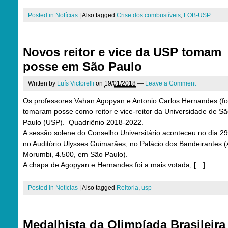
Posted in
Notícias
|
Also tagged
Crise dos combustíveis
,
FOB-USP
Novos reitor e vice da USP tomam
posse em São Paulo
Written by
Luís Victorelli
on
19/01/2018
—
Leave a Comment
Os professores Vahan Agopyan e Antonio Carlos Hernandes (fo
tomaram posse como reitor e vice-reitor da Universidade de S
Paulo (USP). Quadriênio 2018-2022.
A sessão solene do Conselho Universitário aconteceu no dia 2
no Auditório Ulysses Guimarães, no Palácio dos Bandeirantes (
Morumbi, 4.500, em São Paulo).
A chapa de Agopyan e Hernandes foi a mais votada, […]
Posted in
Notícias
|
Also tagged
Reitoria
,
usp
Medalhista da Olimpíada Brasileira