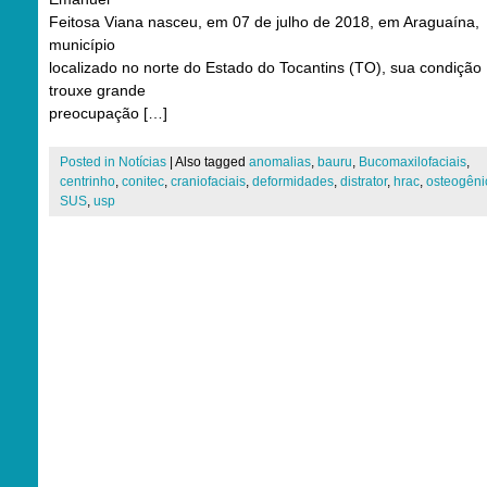
Feitosa Viana nasceu, em 07 de julho de 2018, em Araguaína,
município
localizado no norte do Estado do Tocantins (TO), sua condição
trouxe grande
preocupação […]
Posted in
Notícias
|
Also tagged
anomalias
,
bauru
,
Bucomaxilofaciais
,
centrinho
,
conitec
,
craniofaciais
,
deformidades
,
distrator
,
hrac
,
osteogêni
SUS
,
usp