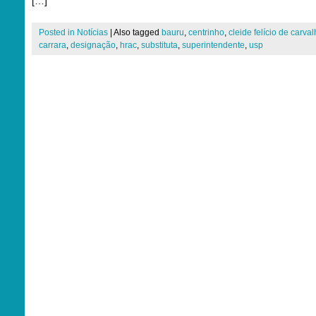
[…]
Posted in
Notícias
|
Also tagged
bauru
,
centrinho
,
cleide felício de carva
carrara
,
designação
,
hrac
,
substituta
,
superintendente
,
usp