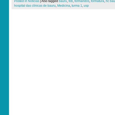
Posted in
Notícias
|
Also tagged
bauru
,
fob
,
formandos
,
formatura
,
hc bau
hospital das clínicas de bauru
,
Medicina
,
turma 1
,
usp