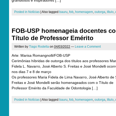
grandiosos e inspiradores […]
Posted in
Notícias
|
Also tagged
bauru
,
fob
,
homenagem
,
outorga
,
título
,
FOB-USP homenageia docentes c
Título de Professor Emérito
Written by
Tiago Rodella
on
04/03/2022
—
Leave a Comment
Arte: Marisa Romangnolli/FOB-USP
Cerimônias híbridas de outorga dos títulos aos professores Mar
Fidela L. Navarro, José Alberto S. Freitas e José Mondelli ocor
nos dias 7 e 8 de março
Os professores Maria Fidela de Lima Navarro, José Alberto de
Freitas e José Mondelli serão homenageados com o Título de
Professor Emérito da Faculdade de Odontologia […]
Posted in
Notícias
|
Also tagged
bauru
,
fob
,
homenagem
,
outorga
,
título
,