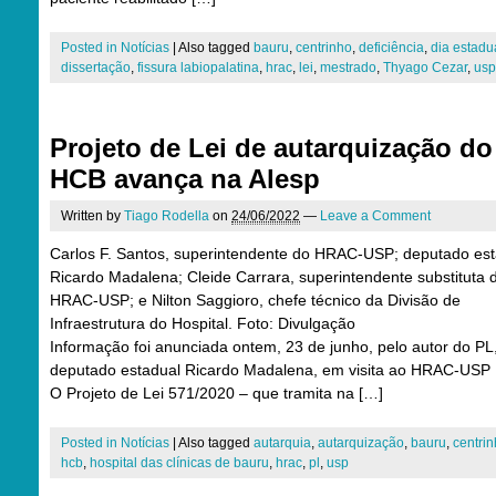
Posted in
Notícias
|
Also tagged
bauru
,
centrinho
,
deficiência
,
dia estadu
dissertação
,
fissura labiopalatina
,
hrac
,
lei
,
mestrado
,
Thyago Cezar
,
usp
Projeto de Lei de autarquização do
HCB avança na Alesp
Written by
Tiago Rodella
on
24/06/2022
—
Leave a Comment
Carlos F. Santos, superintendente do HRAC-USP; deputado est
Ricardo Madalena; Cleide Carrara, superintendente substituta 
HRAC-USP; e Nilton Saggioro, chefe técnico da Divisão de
Infraestrutura do Hospital. Foto: Divulgação
Informação foi anunciada ontem, 23 de junho, pelo autor do PL
deputado estadual Ricardo Madalena, em visita ao HRAC-USP
O Projeto de Lei 571/2020 – que tramita na […]
Posted in
Notícias
|
Also tagged
autarquia
,
autarquização
,
bauru
,
centri
hcb
,
hospital das clínicas de bauru
,
hrac
,
pl
,
usp