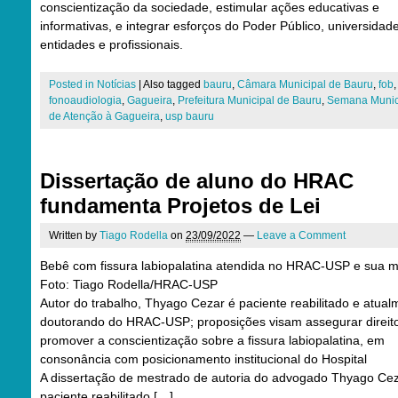
conscientização da sociedade, estimular ações educativas e
informativas, e integrar esforços do Poder Público, universidad
entidades e profissionais.
Posted in
Notícias
|
Also tagged
bauru
,
Câmara Municipal de Bauru
,
fob
,
fonoaudiologia
,
Gagueira
,
Prefeitura Municipal de Bauru
,
Semana Munic
de Atenção à Gagueira
,
usp bauru
Dissertação de aluno do HRAC
fundamenta Projetos de Lei
Written by
Tiago Rodella
on
23/09/2022
—
Leave a Comment
Bebê com fissura labiopalatina atendida no HRAC-USP e sua 
Foto: Tiago Rodella/HRAC-USP
Autor do trabalho, Thyago Cezar é paciente reabilitado e atual
doutorando do HRAC-USP; proposições visam assegurar direit
promover a conscientização sobre a fissura labiopalatina, em
consonância com posicionamento institucional do Hospital
A dissertação de mestrado de autoria do advogado Thyago Cez
paciente reabilitado […]