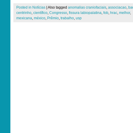
Posted in
Notícias
|
Also tagged
anomalias craniofaciais
,
associacao
,
ba
centrinho
,
científico
,
Congresso
,
fissura labiopalatina
,
fob
,
hrac
,
melhor
,
mexicana
,
méxico
,
Prêmio
,
trabalho
,
usp